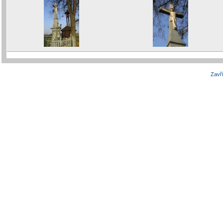
Zavří