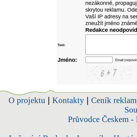
nezákonné, propagujíc
skrytou reklamu. Od
Vaší IP adresy na se
zneužít jméno známé
Redakce neodpovídá
Text:
Jméno:
Email (nepovin
O projektu
|
Kontakty
|
Ceník reklam
Sou
Průvodce Českem - 