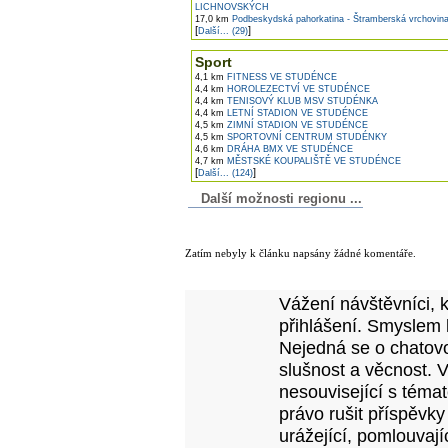
LICHNOVSKÝCH
17,0 km
Podbeskydská pahorkatina - Štramberská vrchovin
[
]
Další... (29)
Sport
4,1 km
FITNESS VE STUDÉNCE
4,4 km
HOROLEZECTVÍ VE STUDÉNCE
4,4 km
TENISOVÝ KLUB MSV STUDÉNKA
4,4 km
LETNÍ STADION VE STUDÉNCE
4,5 km
ZIMNÍ STADION VE STUDÉNCE
4,5 km
SPORTOVNÍ CENTRUM STUDÉNKY
4,6 km
DRÁHA BMX VE STUDÉNCE
4,7 km
MĚSTSKÉ KOUPALIŠTĚ VE STUDÉNCE
[
]
Další... (124)
Další možnosti regionu ...
Komentáře k článku
Zatím nebyly k článku napsány žádné komentáře.
Přidejte vlastní komentář k tomuto článk
Vážení návštěvníci, 
přihlášení. Smyslem 
Nejedná se o chatovo
slušnost a věcnost. 
nesouvisející s téma
právo rušit příspěvky
urážející, pomlouvají