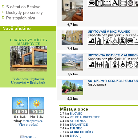
S dětmi do Beskyd
Beskydy pro seniory
Po stopách piva
6,7 km
Nově přidáno
UBYTOVÁNÍ V MKC FULNEK
Kapacita bez přistýlek: 7, v ceně
CHATA NA VYHLÍDCE -
MALENOVICE
7,4 km
UBYTOVNA KOTVICE V ALBREC
Kapacita bez přistýlek: 40, v cen
7,5 km
Přidat nové ubytování
AUTOKEMP FULNEK-JERLOCHO
Ubytování v Beskydech
(osoba/noc)
9,3 km
Města a obce
2,7 km
BÍLOVEC
3,8 km
VELKÉ ALBRECHTICE
zdroj:
meteopress.cz
4,4 km
STUDÉNKA
Více o počasí
6,4 km
BRAVANTICE
7,4 km
FULNEK
7,7 km
ALBRECHTIČKY
8,1 km
BÍTOV