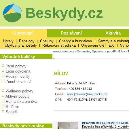
Beskydy.cz
Ubytování
Poznávání
Aktivita
Hotely
Penziony
Chalupy
Chatky a bungalovy
Kempy a autokem
|
|
|
|
Ubytovny a hostely
Rekreační střediska
Ubytování dle mapy
Výho
|
|
|
|
www.beskydy.cz
-
Ostravsko, Opavsko a poodří
-
Bílov
-
Výhodné balíčky
Jarní pobyty
Letní dovolená
BÍLOV
Podzim levněji
Zimní dovolená
Adresa:
Bílov 5, 743 01 Bílov
Telefon:
+420 556 412 113
Wellness pobyty
Email:
obec(zavináč)bilov(tečka)cz
Aktivní pobyty
GPS:
49°44'2,810"N, 18°0'4,874"E
Romantika pro dva
S dětmi
Senioři
V okolí najdete ...
PENZION RELAXKO VE FULNEK
Beskydy pro skupiny
Kapacita bez přistýlek: 8, v ceně