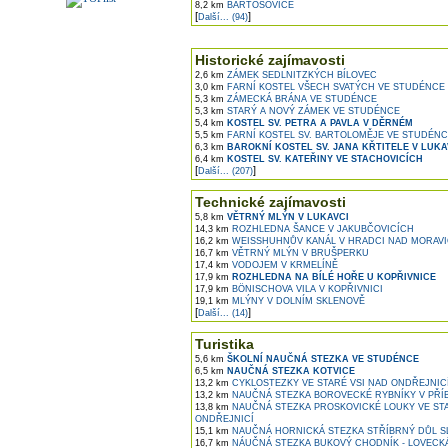
8,2 km
BARTOŠOVICE
[
]
Další... (94)
Historické zajímavosti
2,6 km
ZÁMEK SEDLNITZKÝCH BÍLOVEC
3,0 km
FARNÍ KOSTEL VŠECH SVATÝCH VE STUDÉNCE
5,3 km
ZÁMECKÁ BRÁNA VE STUDÉNCE
5,3 km
STARÝ A NOVÝ ZÁMEK VE STUDÉNCE
5,4 km
KOSTEL SV. PETRA A PAVLA V DĚRNÉM
5,5 km
FARNÍ KOSTEL SV. BARTOLOMĚJE VE STUDÉN
6,3 km
BAROKNÍ KOSTEL SV. JANA KŘTITELE V LUKA
6,4 km
KOSTEL SV. KATEŘINY VE STACHOVICÍCH
[
]
Další... (207)
Technické zajímavosti
5,8 km
VĚTRNÝ MLÝN V LUKAVCI
14,3 km
ROZHLEDNA ŠANCE V JAKUBČOVICÍCH
16,2 km
WEISSHUHNŮV KANÁL V HRADCI NAD MORAVI
16,7 km
VĚTRNÝ MLÝN V BRUŠPERKU
17,4 km
VODOJEM V KRMELÍNĚ
17,9 km
ROZHLEDNA NA BÍLÉ HOŘE U KOPŘIVNICE
17,9 km
BÖNISCHOVA VILA V KOPŘIVNICI
19,1 km
MLÝNY V DOLNÍM SKLENOVĚ
[
]
Další... (14)
Turistika
5,6 km
ŠKOLNÍ NAUČNÁ STEZKA VE STUDÉNCE
6,5 km
NAUČNÁ STEZKA KOTVICE
13,2 km
CYKLOSTEZKY VE STARÉ VSI NAD ONDŘEJNIC
13,2 km
NAUČNÁ STEZKA BOROVECKÉ RYBNÍKY V PŘÍ
13,8 km
NAUČNÁ STEZKA PROSKOVICKÉ LOUKY VE STA
ONDŘEJNICÍ
15,1 km
NAUČNÁ HORNICKÁ STEZKA STŘÍBRNÝ DŮL S
16,7 km
NÁUČNÁ STEZKA BUKOVÝ CHODNÍK - LOVECK