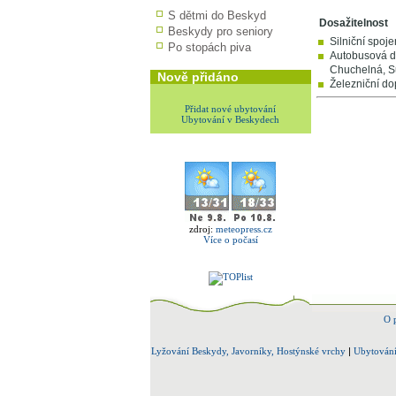
S dětmi do Beskyd
Dosažitelnost
Beskydy pro seniory
Silniční spojení
Po stopách piva
Autobusová do
Chuchelná, Su
Nově přidáno
Železniční do
Přidat nové ubytování
Ubytování v Beskydech
zdroj:
meteopress.cz
Více o počasí
O 
Lyžování Beskydy, Javorníky, Hostýnské vrchy
|
Ubytování