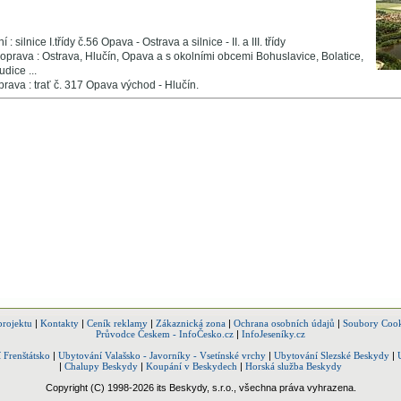
 : silnice I.třídy č.56 Opava - Ostrava a silnice - II. a III. třídy
prava : Ostrava, Hlučín, Opava a s okolními obcemi Bohuslavice, Bolatice,
dice ...
prava : trať č. 317 Opava východ - Hlučín.
projektu
|
Kontakty
|
Ceník reklamy
|
Zákaznická zona
|
Ochrana osobních údajů
|
Soubory Cook
Průvodce Českem - InfoČesko.cz
|
InfoJeseníky.cz
 Frenštátsko
|
Ubytování Valašsko - Javorníky - Vsetínské vrchy
|
Ubytování Slezské Beskydy
|
|
Chalupy Beskydy
|
Koupání v Beskydech
|
Horská služba Beskydy
Copyright (C) 1998-2026 its Beskydy, s.r.o., všechna práva vyhrazena.