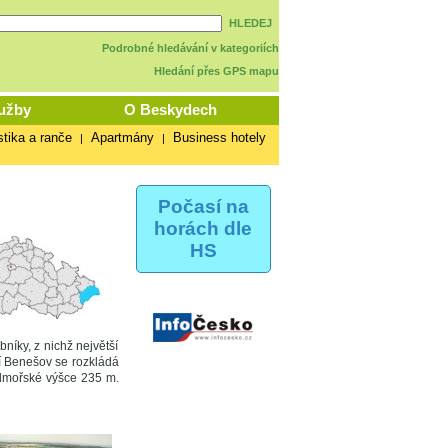
HLEDEJ
Podrobné hledávání v kategoriích
Hledání přes GPS mapu
užby
O Beskydech
stika a ranče
Apartmány
Business hotely
|
|
Počasí na
horách dle
HS
íky, z nichž největší
ní Benešov se rozkládá
admořské výšce 235 m.