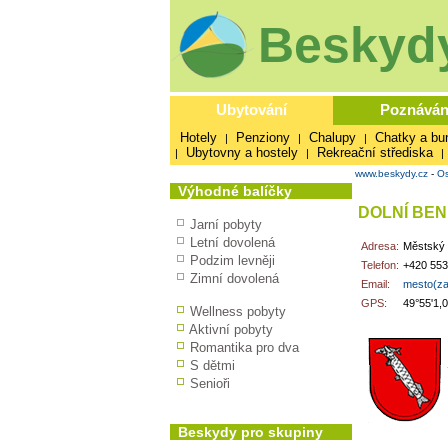
Beskydy
Ubytování
Poznáván
Hotely
Penziony
Chalupy
Chatky a bu
|
|
|
Ubytovny a hostely
Rekreační střediska
|
|
|
www.beskydy.cz
-
Os
Výhodné balíčky
DOLNÍ BE
Jarní pobyty
Letní dovolená
Adresa:
Městský ú
Podzim levněji
Telefon:
+420 553
Zimní dovolená
Email:
mesto(za
GPS:
49°55'1,
Wellness pobyty
Aktivní pobyty
Romantika pro dva
S dětmi
Senioři
Beskydy pro skupiny