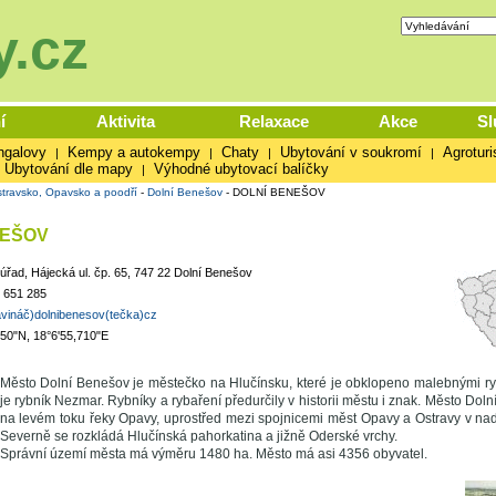
.cz
í
Aktivita
Relaxace
Akce
Sl
ngalovy
Kempy a autokempy
Chaty
Ubytování v soukromí
Agroturi
|
|
|
|
Ubytování dle mapy
Výhodné ubytovací balíčky
|
travsko, Opavsko a poodří
-
Dolní Benešov
-
DOLNÍ BENEŠOV
NEŠOV
řad, Hájecká ul. čp. 65, 747 22 Dolní Benešov
 651 285
vináč)dolnibenesov(tečka)cz
050"N, 18°6'55,710"E
Město Dolní Benešov je městečko na Hlučínsku, které je obklopeno malebnými rybn
je rybník Nezmar. Rybníky a rybaření předurčily v historii městu i znak. Město Dol
na levém toku řeky Opavy, uprostřed mezi spojnicemi měst Opavy a Ostravy v n
Severně se rozkládá Hlučínská pahorkatina a jižně Oderské vrchy.
Správní území města má výměru 1480 ha. Město má asi 4356 obyvatel.