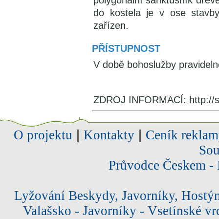
polygonální sanktusník dřev
do kostela je v ose stavby
zařízen.
PŘÍSTUPNOST
V době bohoslužby pravidelně
ZDROJ INFORMACÍ: http://st
O projektu
|
Kontakty
|
Ceník reklam
Sou
Průvodce Českem - 
Lyžování Beskydy, Javorníky, Hostý
Valašsko - Javorníky - Vsetínské vr