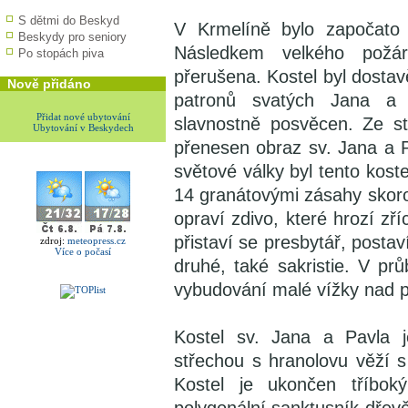
S dětmi do Beskyd
V Krmelíně bylo započato
Beskydy pro seniory
Následkem velkého požá
Po stopách piva
přerušena. Kostel byl dostav
Nově přidáno
patronů svatých Jana a
Přidat nové ubytování
slavnostně posvěcen. Ze st
Ubytování v Beskydech
přenesen obraz sv. Jana a 
světové války byl tento kos
14 granátovými zásahy skoro
opraví zdivo, které hrozí zř
přistaví se presbytář, postav
zdroj:
meteopress.cz
Více o počasí
druhé, také sakristie. V p
vybudování malé vížky nad 
Kostel sv. Jana a Pavla j
střechou s hranolovu věží s
Kostel je ukončen tříbo