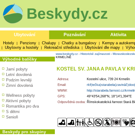
Beskydy.cz
Ubytování
Poznávání
Aktivita
Hotely
Penziony
Chalupy
Chatky a bungalovy
Kempy a autokem
|
|
|
|
Ubytovny a hostely
Rekreační střediska
Ubytování dle mapy
Výho
|
|
|
|
www.beskydy.cz
-
Historické zajímavosti
-
Moravskoslezsk
KRMELÍNĚ
Výhodné balíčky
KOSTEL SV. JANA A PAVLA V K
Jarní pobyty
Letní dovolená
Adresa:
Kostelní ulice, 739 24 Krmelín
Podzim levněji
Email:
rkf(tečka)starabela(zavináč)doo
Zimní dovolená
WWW:
http://starabela.farnost.cz/krmeli
Wellness pobyty
GPS:
49°43'54,268"N, 18°14'1,394"E
Aktivní pobyty
Odpovědná osoba:
Římskokatolická farnost Stará B
Romantika pro dva
S dětmi
Senioři
Beskydy pro skupiny