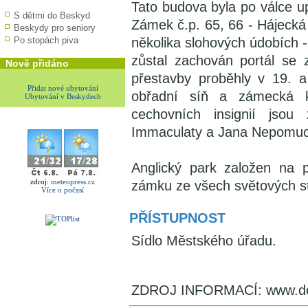
Tato budova byla po válce u
S dětmi do Beskyd
Zámek č.p. 65, 66 - Hájecká 
Beskydy pro seniory
Po stopách piva
několika slohových údobích - 
zůstal zachován portál se
Nově přidáno
přestavby proběhly v 19. a
Přidat nové ubytování
obřadní síň a zámecká k
Ubytování v Beskydech
cechovních insignií jsou
Immaculaty a Jana Nepomu
Anglický park založen na p
zdroj:
meteopress.cz
zámku ze všech světových s
Více o počasí
PŘÍSTUPNOST
Sídlo Městského úřadu.
ZDROJ INFORMACÍ: www.dol