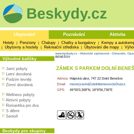
Beskydy.cz
Ubytování
Poznávání
Aktivita
Hotely
Penziony
Chalupy
Chatky a bungalovy
Kempy a autokem
|
|
|
|
Ubytovny a hostely
Rekreační střediska
Ubytování dle mapy
Výho
|
|
|
|
www.beskydy.cz
-
Historické zajímavosti
-
Ostravsko, Opa
BENEŠOV
Výhodné balíčky
ZÁMEK S PARKEM DOLNÍ BENE
Jarní pobyty
Letní dovolená
Adresa:
Hájecká ulice, 747 22 Dolní Benešov
Podzim levněji
Email:
mesto(zavináč)dolnibenesov(tečka)cz
Zimní dovolená
GPS:
49°55'0,308"N, 18°6'56,736"E
Wellness pobyty
Aktivní pobyty
Romantika pro dva
S dětmi
Senioři
Beskydy pro skupiny