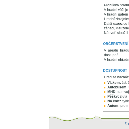
Prohlídka hradu
V hradní věži je
V hradní galeri
Hradní zbrojnic
Další expozice 
záhad, Mauzole
Nádvoří slouží i
OBČERSTVENÍ
V areálu hradu
dostupné.
V hradní obřadn
DOSTUPNOST
Hrad se nachází
Vlakem:
žst. 
Autobusem:
MHD:
tramvaj
Pěšky:
žlutá 
Na kole:
cyklo
Autem:
pro mo
O 