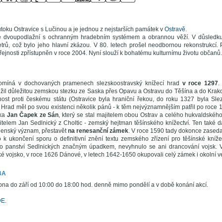
utoku Ostravice s Lučinou a je jednou z nejstarších památek v
Ostravě
.
e dvoupodlažní s ochranným hradebním systémem a obrannou věží. V důsledku d
trů, což bylo jeho hlavní zkázou. V 80. letech prošel neodbornou rekonstrukcí. 
řejnosti zpřístupněn v roce 2004. Nyní slouží k bohatému kulturnímu životu občanů.
omíná v dochovaných pramenech slezskoostravský knížecí hrad
v roce 1297
.
řežil důležitou zemskou stezku ze Saska přes Opavu a Ostravu do Těšína a do Krak
ost proti českému státu (Ostravice byla hraniční řekou, do roku 1327 byla Sle
. Hrad měl po svou existenci několik pánů - k těm nejvýznamnějším patřil po roce 
ska
Jan Čapek ze Sán
, který se stal majitelem obou Ostrav a celého hukvaldskéh
itelem Jan Sedlnický z Choltic - zemský hejtman těšínského knížectví. Ten také dal 
jenský význam, přestavět
na renesanční zámek
. V roce 1590 tady dokonce zased
o k ukončení sporu o definitivní znění textu zemského zřízení pro těšínské knížec
lo panství Sedlnických značným úpadkem, nevyhnulo se ani drancování vojsk. V
 vojsko, v roce 1626 Dánové, v letech 1642-1650 okupovali celý zámek i okolní 
BA
na do září od 10:00 do 18:00 hod. denně mimo pondělí a v době konání akcí.
DE
.