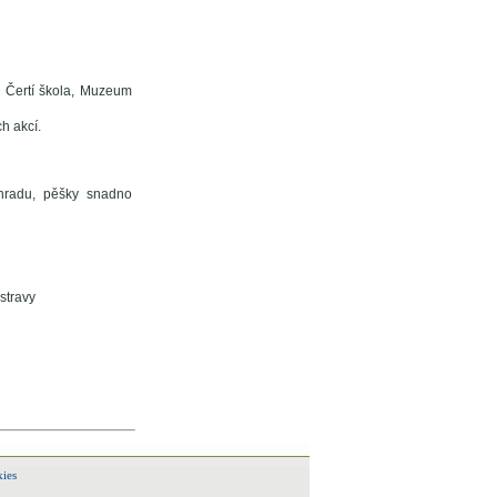
, Čertí škola, Muzeum
h akcí.
 hradu, pěšky snadno
stravy
ies