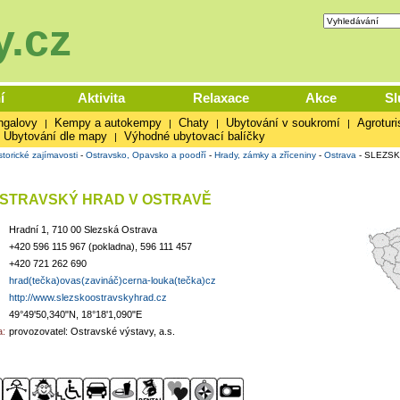
.cz
í
Aktivita
Relaxace
Akce
Sl
ngalovy
Kempy a autokempy
Chaty
Ubytování v soukromí
Agroturi
|
|
|
|
Ubytování dle mapy
Výhodné ubytovací balíčky
|
storické zajímavosti
-
Ostravsko, Opavsko a poodří
-
Hrady, zámky a zříceniny
-
Ostrava
-
SLEZSK
STRAVSKÝ HRAD V OSTRAVĚ
Hradní 1, 710 00 Slezská Ostrava
+420 596 115 967 (pokladna), 596 111 457
+420 721 262 690
hrad(tečka)ovas(zavináč)cerna-louka(tečka)cz
http://www.slezskoostravskyhrad.cz
49°49'50,340"N, 18°18'1,090"E
:
provozovatel: Ostravské výstavy, a.s.