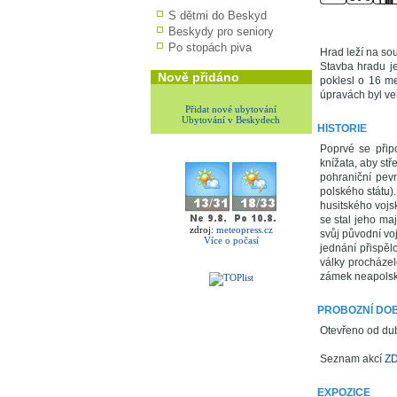
S dětmi do Beskyd
Beskydy pro seniory
Po stopách piva
Hrad leží na so
Stavba hradu j
Nově přidáno
poklesl o 16 me
úpravách byl ve
Přidat nové ubytování
Ubytování v Beskydech
HISTORIE
Poprvé se přip
knížata, aby st
pohraniční pevn
polského státu)
husitského voj
se stal jeho maj
zdroj:
meteopress.cz
svůj původní vo
Více o počasí
jednání přispěl
války procháze
zámek neapolské
PROBOZNÍ DO
Otevřeno od dub
Seznam akcí
Z
EXPOZICE