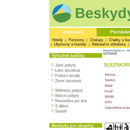
Beskydy
Ubytování
Poznáván
Hotely
Penziony
Chalupy
Chatky a bu
|
|
|
Ubytovny a hostely
Rekreační střediska
|
|
|
www.beskydy.cz
-
Hi
OSTRAVĚ
Výhodné balíčky
SLEZSKOO
Jarní pobyty
Letní dovolená
Adresa:
Podzim levněji
Telefon:
Zimní dovolená
Mobil:
Wellness pobyty
Email:
Aktivní pobyty
WWW:
Romantika pro dva
GPS:
S dětmi
Odpovědná osoba
Senioři
Beskydy pro skupiny