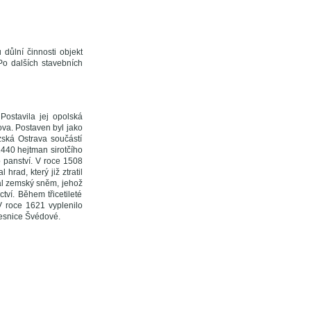
ůlní činnosti objekt
Po dalších stavebních
 Postavila jej opolská
ova. Postaven byl jako
zská Ostrava součástí
1440 hejtman sirotčího
o panství. V roce 1508
hrad, který již ztratil
al zemský sněm, jehož
tví. Během třicetileté
 roce 1621 vyplenilo
vesnice Švédové.