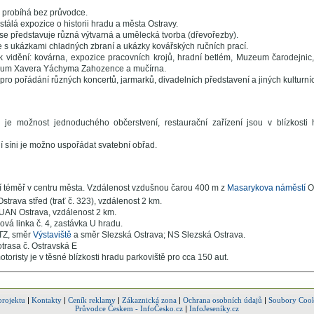
 probíhá bez průvodce.
 stálá expozice o historii hradu a města Ostravy.
i se představuje různá výtvarná a umělecká tvorba (dřevořezby).
e s ukázkami chladných zbraní a ukázky kovářských ručních prací.
k vidění: kovárna, expozice pracovních krojů, hradní betlém, Muzeum čarodejnic
um Xavera Yáchyma Zahozence a mučírna.
 pro pořádání různých koncertů, jarmarků, divadelních představení a jiných kulturníc
 je možnost jednoduchého občerstvení, restaurační zařízení jsou v blízkosti
í síni je možno uspořádat svatební obřad.
 téměř v centru města. Vzdálenost vzdušnou čarou 400 m z
Masarykova náměstí
O
Ostrava střed (trať č. 323), vzdálenost 2 km.
UAN Ostrava, vzdálenost 2 km.
ová linka č. 4, zastávka U hradu.
TZ, směr
Výstaviště
a směr Slezská Ostrava; NS Slezská Ostrava.
trasa č. Ostravská E
toristy je v těsné blízkosti hradu parkoviště pro cca 150 aut.
projektu
|
Kontakty
|
Ceník reklamy
|
Zákaznická zona
|
Ochrana osobních údajů
|
Soubory Cook
Průvodce Českem - InfoČesko.cz
|
InfoJeseníky.cz