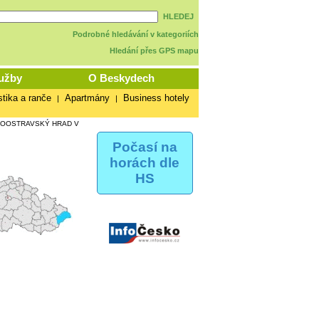
HLEDEJ
Podrobné hledávání v kategoriích
Hledání přes GPS mapu
užby
O Beskydech
stika a ranče
Apartmány
Business hotely
|
|
OOSTRAVSKÝ HRAD V
Počasí na
horách dle
HS