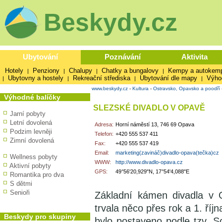
Beskydy.cz
Ubytování
Poznávání
Aktivita
Hotely
Penziony
Chalupy
Chatky a bungalovy
Kempy a autokem
|
|
|
|
Ubytovny a hostely
Rekreační střediska
Ubytování dle mapy
Výho
|
|
|
|
www.beskydy.cz
-
Kultura
-
Ostravsko, Opavsko a poodří
Výhodné balíčky
SLEZSKÉ DIVADLO V OPAVĚ
Jarní pobyty
Letní dovolená
Adresa:
Horní náměstí 13, 746 69 Opava
Podzim levněji
Telefon:
+420 555 537 411
Zimní dovolená
Fax:
+420 555 537 419
Email:
marketing(zavináč)divadlo-opava(tečka)cz
Wellness pobyty
WWW:
http://www.divadlo-opava.cz
Aktivní pobyty
GPS:
49°56'20,929"N, 17°54'4,088"E
Romantika pro dva
S dětmi
Senioři
Základní kámen divadla v 
trvala něco přes rok a 1. říj
Beskydy pro skupiny
bylo postaveno podle tzv. S