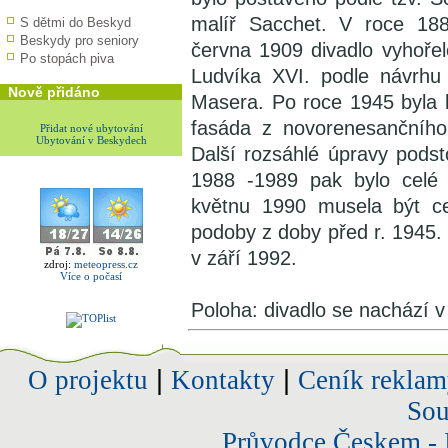
malíř Sacchet. V roce 188
S dětmi do Beskyd
Beskydy pro seniory
června 1909 divadlo vyhořel
Po stopách piva
Ludvíka XVI. podle návrhu
Nově přidáno
Masera. Po roce 1945 byla
fasáda z novorenesančního s
Přidat nové ubytování
Ubytování v Beskydech
Další rozsáhlé úpravy podst
1988 -1989 pak bylo celé 
květnu 1990 musela být ce
podoby z doby před r. 1945.
v září 1992.
zdroj:
meteopress.cz
Více o počasí
Poloha: divadlo se nachází 
O projektu
|
Kontakty
|
Ceník reklam
Sou
Průvodce Českem - 