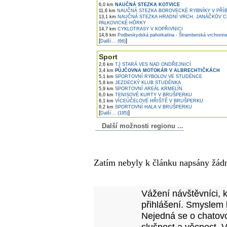
6,0 km
NAUČNÁ STEZKA KOTVICE
11,6 km
NAUČNÁ STEZKA BOROVECKÉ RYBNÍKY V PŘÍ
13,1 km
NAUČNÁ STEZKA HRADNÍ VRCH, JANÁČKŮV C
PALKOVICKÉ HŮRKY
14,7 km
CYKLOTRASY V KOPŘIVNICI
14,8 km
Podbeskydská pahorkatina - Štramberská vrchovin
[
]
Další... (66)
Sport
2,6 km
TJ STARÁ VES NAD ONDŘEJNICÍ
3,4 km
PŮJČOVNA MOTOKÁR V ALBRECHTIČKÁCH
5,1 km
SPORTOVNÍ RYBOLOV VE STUDÉNCE
5,8 km
JEZDECKÝ KLUB STUDÉNKA
5,9 km
SPORTOVNÍ AREÁL KRMELÍN
6,0 km
TENISOVÉ KURTY V BRUŠPERKU
6,1 km
VÍCEÚČELOVÉ HŘIŠTĚ V BRUŠPERKU
6,2 km
SPORTOVNÍ HALA V BRUŠPERKU
[
]
Další... (195)
Další možnosti regionu ...
Komentáře k článku
Zatím nebyly k článku napsány žád
Přidejte vlastní komentář
Vážení návštěvníci, 
přihlášení. Smyslem 
Nejedná se o chatovo
slušnost a věcnost. 