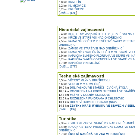
5,8 km
KRMELÍN
6,2 km
KLIMKOVICE
6,2 km
BRUŠPERK
[
]
Další... (121)
Historické zajímavosti
2,4 km
KOSTEL SV. JANA KŘTITELE VE STARÉ VSI NAD
2,4 km
KŘÍŽE VE STARÉ VSI NAD ONDŘEJNICÍ
2,5 km
PAMÁTNÍK OBĚTEM 2. SVĚTOVÉ VÁLKY VE STAR
ONDŘEJNICÍ
2,6 km
ZÁMEK VE STARÉ VSI NAD ONDŘEJNICÍ
2,6 km
PAMÁTNÍKY VÁLEČNÝM OBĚTEM VE STARÉ VSI 
2,9 km
KAPLIČKA SVATÉHO FLORIÁNA VE STARÉ VSI N
3,2 km
KAPLIČKA SVATÉHO VENDELÍNA VE STARÉ VSI 
4,7 km
KAPLIČKA V KRMELÍNĚ
[
]
Další... (277)
Technické zajímavosti
6,5 km
VĚTRNÝ MLÝN V BRUŠPERKU
6,6 km
VODOJEM V KRMELÍNĚ
10,0 km
DŮL PASKOV VE STAŘÍČI - CVIČNÁ ŠTOLA
10,6 km
ROZHLEDNA NA KOPCI OKROUHLÁ VE STAŘÍČI
12,3 km
MLÝNY V DOLNÍM SKLENOVĚ
12,5 km
ROZHLEDNA PANORAMA U CHLEBOVIC
13,4 km
DOLNÍ VÍTKOVICE OSTRAVA (NKP)
14,3 km
ZBYTKY HRÁZÍ RYBNÍKU VE STAVECH V SEDL
[
]
Další... (19)
Turistika
2,3 km
CYKLOSTEZKY VE STARÉ VSI NAD ONDŘEJNICÍ
3,4 km
NAUČNÁ STEZKA PROSKOVICKÉ LOUKY VE STAR
ONDŘEJNICÍ
5,7 km
ŠKOLNÍ NAUČNÁ STEZKA VE STUDÉNCE