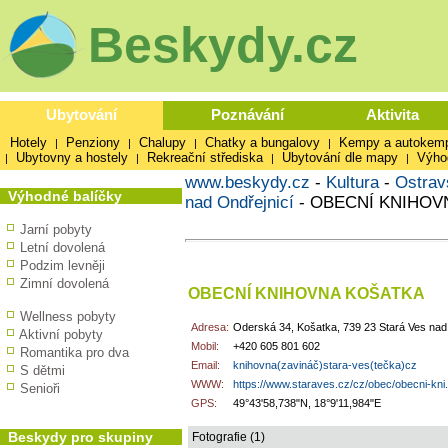
Beskydy.cz
Ubytování
Poznávání
Aktivita
Hotely
Penziony
Chalupy
Chatky a bungalovy
Kempy a autokem
|
|
|
|
Ubytovny a hostely
Rekreační střediska
Ubytování dle mapy
Výho
|
|
|
|
www.beskydy.cz
-
Kultura
-
Ostrav
Výhodné balíčky
nad Ondřejnicí
-
OBECNÍ KNIHOV
Jarní pobyty
Letní dovolená
Podzim levněji
Zimní dovolená
OBECNÍ KNIHOVNA KOŠATKA
Wellness pobyty
Adresa:
Oderská 34, Košatka, 739 23 Stará Ves nad
Aktivní pobyty
Mobil:
+420 605 801 602
Romantika pro dva
Email:
knihovna(zavináč)stara-ves(tečka)cz
S dětmi
WWW:
https://www.staraves.cz/cz/obec/obecni-kni.
Senioři
GPS:
49°43'58,738"N, 18°9'11,984"E
Beskydy pro skupiny
Fotografie (1)