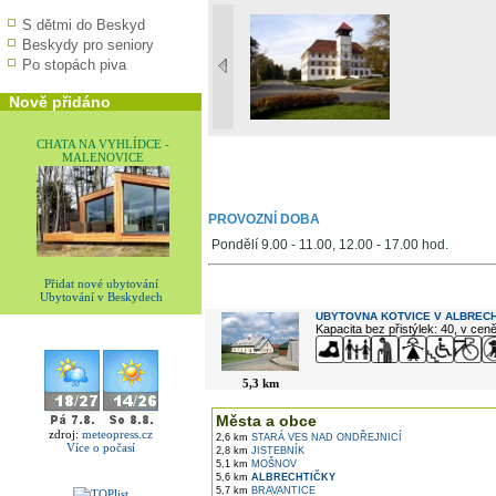
S dětmi do Beskyd
Beskydy pro seniory
Po stopách piva
Nově přidáno
CHATA NA VYHLÍDCE -
MALENOVICE
PROVOZNÍ DOBA
Pondělí 9.00 - 11.00, 12.00 - 17.00 hod.
V okolí najdete ...
Přidat nové ubytování
Ubytování v Beskydech
UBYTOVNA KOTVICE V ALBREC
Kapacita bez přistýlek: 40, v cen
5,3 km
Města a obce
zdroj:
meteopress.cz
2,6 km
STARÁ VES NAD ONDŘEJNICÍ
Více o počasí
2,8 km
JISTEBNÍK
5,1 km
MOŠNOV
5,6 km
ALBRECHTIČKY
5,7 km
BRAVANTICE