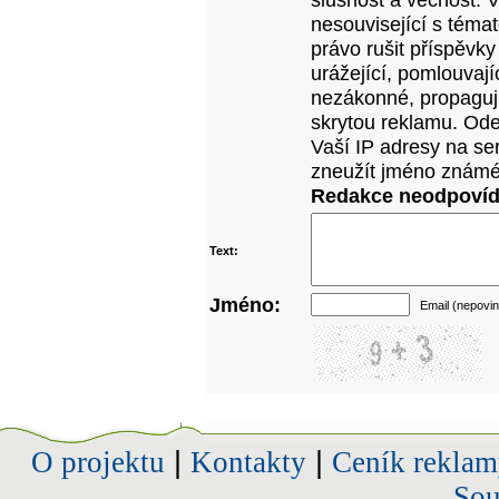
nesouvisející s téma
právo rušit příspěvky
urážející, pomlouvají
nezákonné, propagujíc
skrytou reklamu. Od
Vaší IP adresy na se
zneužít jméno známé
Redakce neodpovídá
Text:
Jméno:
Email (nepovin
O projektu
|
Kontakty
|
Ceník reklam
Sou