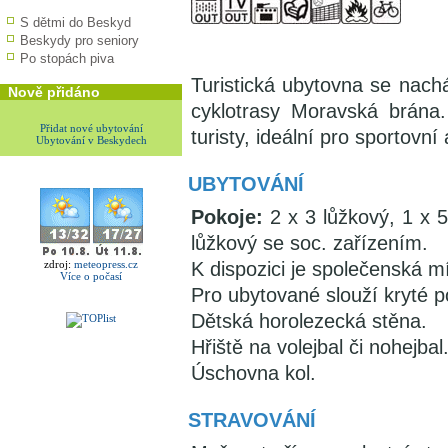
S dětmi do Beskyd
Beskydy pro seniory
Po stopách piva
Turistická ubytovna se nach
Nově přidáno
cyklotrasy Moravská brána
Přidat nové ubytování
turisty, ideální pro sportovní
Ubytování v Beskydech
UBYTOVÁNÍ
Pokoje:
2 x 3 lůžkový, 1 x 5
lůžkový se soc. zařízením.
zdroj:
meteopress.cz
K dispozici je společenská m
Více o počasí
Pro ubytované slouží kryté 
Dětská horolezecká stěna.
Hřiště na volejbal či nohejbal
Úschovna kol.
STRAVOVÁNÍ