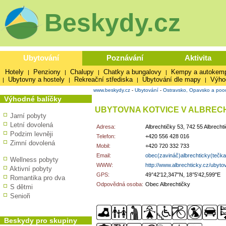
Beskydy.cz
Ubytování
Poznávání
Aktivita
Hotely
Penziony
Chalupy
Chatky a bungalovy
Kempy a autokem
|
|
|
|
Ubytovny a hostely
Rekreační střediska
Ubytování dle mapy
Výho
|
|
|
|
www.beskydy.cz
-
Ubytování
-
Ostravsko, Opavsko a pood
Výhodné balíčky
UBYTOVNA KOTVICE V ALBREC
Jarní pobyty
Letní dovolená
Adresa:
Albrechtičky 53, 742 55 Albrecht
Podzim levněji
Telefon:
+420 556 428 016
Zimní dovolená
Mobil:
+420 720 332 733
Email:
obec(zavináč)albrechticky(tečk
Wellness pobyty
WWW:
http://www.albrechticky.cz/ubyto
Aktivní pobyty
GPS:
49°42'12,347"N, 18°5'42,599"E
Romantika pro dva
Odpovědná osoba:
Obec Albrechtičky
S dětmi
Senioři
Beskydy pro skupiny