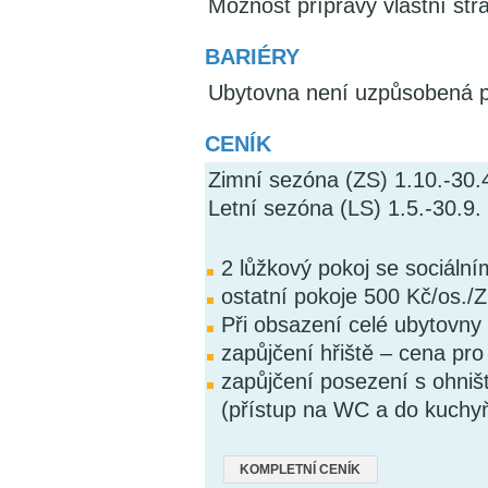
Možnost přípravy vlastní str
BARIÉRY
Ubytovna není uzpůsobená p
CENÍK
Zimní sezóna (ZS) 1.10.-30.
Letní sezóna (LS) 1.5.-30.9.
2 lůžkový pokoj se sociáln
ostatní pokoje 500 Kč/os./
Při obsazení celé ubytovny
zapůjčení hřiště – cena pr
zapůjčení posezení s ohni
(přístup na WC a do kuchy
KOMPLETNÍ CENÍK