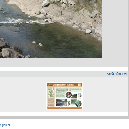
[Skrýt náhledy]
t galerii