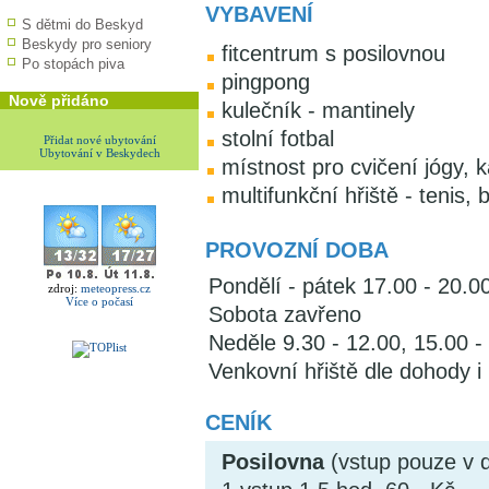
VYBAVENÍ
S dětmi do Beskyd
Beskydy pro seniory
fitcentrum s posilovnou
Po stopách piva
pingpong
Nově přidáno
kulečník - mantinely
stolní fotbal
Přidat nové ubytování
Ubytování v Beskydech
místnost pro cvičení jógy, 
multifunkční hřiště - tenis,
PROVOZNÍ DOBA
Pondělí - pátek 17.00 - 20.0
zdroj:
meteopress.cz
Více o počasí
Sobota zavřeno
Neděle 9.30 - 12.00, 15.00 -
Venkovní hřiště dle dohody 
CENÍK
Posilovna
(vstup pouze v 