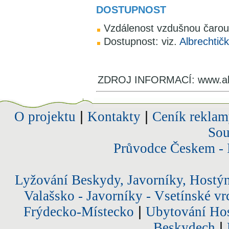
DOSTUPNOST
Vzdálenost vzdušnou čarou:
Dostupnost: viz.
Albrechtič
ZDROJ INFORMACÍ: www.alb
O projektu
|
Kontakty
|
Ceník reklam
Sou
Průvodce Českem - 
Lyžování Beskydy, Javorníky, Hostý
Valašsko - Javorníky - Vsetínské vr
Frýdecko-Místecko
|
Ubytování Hos
Beskydech
|