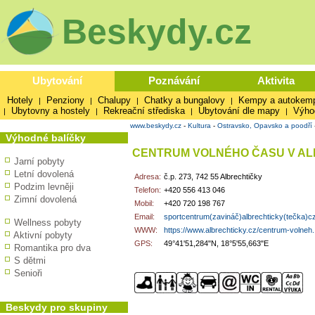
Beskydy.cz
Ubytování
Poznávání
Aktivita
Hotely
Penziony
Chalupy
Chatky a bungalovy
Kempy a autokem
|
|
|
|
Ubytovny a hostely
Rekreační střediska
Ubytování dle mapy
Výho
|
|
|
|
www.beskydy.cz
-
Kultura
-
Ostravsko, Opavsko a poodří
Výhodné balíčky
CENTRUM VOLNÉHO ČASU V A
Jarní pobyty
Letní dovolená
Adresa:
č.p. 273, 742 55 Albrechtičky
Podzim levněji
Telefon:
+420 556 413 046
Zimní dovolená
Mobil:
+420 720 198 767
Email:
sportcentrum(zavináč)albrechticky(tečka)c
Wellness pobyty
WWW:
https://www.albrechticky.cz/centrum-volneh.
Aktivní pobyty
GPS:
49°41'51,284"N, 18°5'55,663"E
Romantika pro dva
S dětmi
Senioři
Beskydy pro skupiny