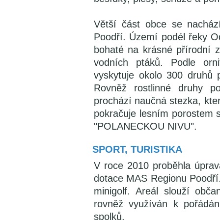
Větší část obce se nachází
Poodří. Území podél řeky Od
bohaté na krásné přírodní 
vodních ptáků. Podle orni
vyskytuje okolo 300 druhů p
Rovněž rostlinné druhy p
prochází naučná stezka, kte
pokračuje lesním porostem 
"POLANECKOU NIVU".
SPORT, TURISTIKA
V roce 2010 proběhla úprav
dotace MAS Regionu Poodří. S
minigolf. Areál slouží obč
rovněž využíván k pořádán
spolků.