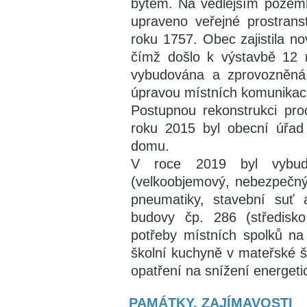
bytem. Na vedlejším pozem
upraveno veřejné prostrans
roku 1757. Obec zajistila 
čímž došlo k výstavbě 12 
vybudována a zprovozněná 
úpravou místních komunikaci
Postupnou rekonstrukci pr
roku 2015 byl obecní úřad
domu.
V roce 2019 byl vybud
(velkoobjemový, nebezpečný 
pneumatiky, stavební suť 
budovy čp. 286 (středisko
potřeby místních spolků na
školní kuchyně v mateřské š
opatření na snížení energeti
PAMÁTKY, ZAJÍMAVOSTI