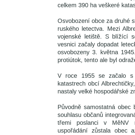
celkem 390 ha veškeré katast
Osvobození obce za druhé s
ruského letectva. Mezi Alb
vojenské letiště. S blížící
vesnici začaly dopadat letec
osvobozeny 3. května 1945
protiútok, tento ale byl odra
V roce 1955 se začalo s 
katastrech obcí Albrechtičky
nastaly velké hospodářské 
Původně samostatná obec by
souhlasu občanů integrovan
třemi poslanci v MěNV 
uspořádání zůstala obec 