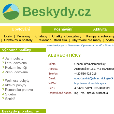
Beskydy.cz
Ubytování
Poznávání
Aktivita
Hotely
Penziony
Chalupy
Chatky a bungalovy
Kempy a autokem
|
|
|
|
Ubytovny a hostely
Rekreační střediska
Ubytování dle mapy
Výho
|
|
|
|
www.beskydy.cz
-
Ostravsko, Opavsko a poodří
-
Albrecht
Výhodné balíčky
ALBRECHTIČKY
Jarní pobyty
Letní dovolená
Místo:
Obecní úřad Albrechtičky
Podzim levněji
Adresa:
Albrechtičky 131, 742 55 Albrec
Zimní dovolená
Telefon:
+420 556 428 016
Email:
obec(zavináč)albrechticky(tečk
Wellness pobyty
WWW:
http://www.albrechticky.cz
Aktivní pobyty
GPS:
49°42'0,770"N, 18°5'40,860"E
Romantika pro dva
Odpovědná osoba:
Ing. Eva Tripská, starostka
S dětmi
Senioři
Beskydy pro skupiny