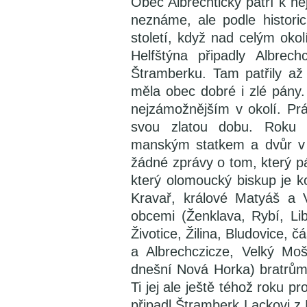
Obec Albrechtičky patří k ne
neznáme, ale podle historic
století, když nad celým okol
Helfštýna připadly Albrec
Štramberku. Tam patřily až
měla obec dobré i zlé pány.
nejzámožnějším v okolí. P
svou zlatou dobu. Roku 
manským statkem a dvůr v 
žádné zprávy o tom, který p
který olomoucký biskup je k
Kravař, králové Matyáš a V
obcemi (Ženklava, Rybí, Lib
Životice, Žilina, Bludovice, 
a Albrechczicze, Velký Mo
dnešní Nová Horka) bratrům
Ti jej ale ještě téhož roku 
připadl Štramberk Lackovi z 