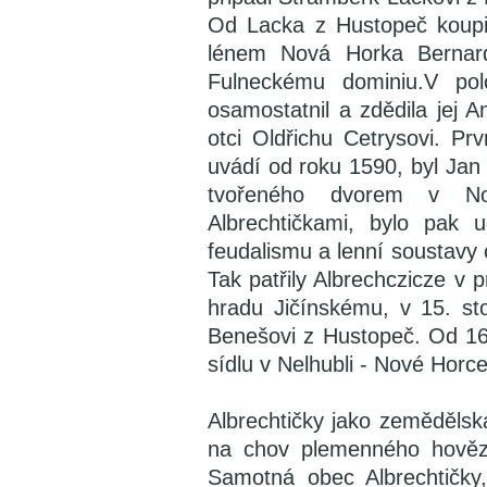
Od Lacka z Hustopeč koupi
lénem Nová Horka Bernard
Fulneckému dominiu.V pol
osamostatnil a zdědila jej
otci Oldřichu Cetrysovi. Pr
uvádí od roku 1590, byl Jan 
tvořeného dvorem v N
Albrechtičkami, bylo pak 
feudalismu a lenní soustavy 
Tak patřily Albrechczicze v p
hradu Jičínskému, v 15. st
Benešovi z Hustopeč. Od 16
sídlu v Nelhubli - Nové Horce
Albrechtičky jako zemědělsk
na chov plemenného hovězí
Samotná obec Albrechtičk