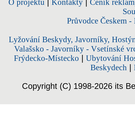
O projektu
|
Kontakty
|
Ceník reklam
Sou
Průvodce Českem - 
Lyžování Beskydy, Javorníky, Hostý
Valašsko - Javorníky - Vsetínské vr
Frýdecko-Místecko
|
Ubytování Hos
Beskydech
|
Copyright (C) 1998-2026 its Be