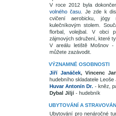
V roce 2012 byla dokonče
volného času
. Je zde k dis
cvičení aerobicku, jóg
kulečníkovým stolem. Součás
florbal, volejbal. V obci
zájmových sdružení, které tyt
V areálu letiště Mošnov -
můžete zazávodit.
VÝZNAMNÉ OSOBNOSTI
Jiří Janáček
, Vincenc Ja
hudebního skladatele Leoše
Huvar Antonín Dr.
- kněz, p
Dybal Jiljí
- hudebník
UBYTOVÁNÍ A STRAVOVÁN
Ubytování pro nenáročné tur