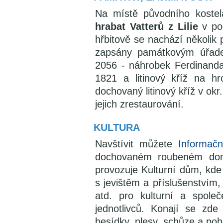
Na místě původního kostel
hrabat Vatterů z Lilie
v pod
hřbitově se nachází několik
zapsány památkovým úřad
2056 - náhrobek Ferdinanda 
1821 a litinový kříž na hr
dochovaný litinový kříž v okr
jejich zrestaurování.
KULTURA
Navštívit můžete
Informač
dochovaném roubeném domě
provozuje Kulturní dům, kde
s jevištěm a příslušenstvím, 
atd. pro kulturní a společ
jednotlivců. Konají se zde
besídky, plesy, schůze a poho