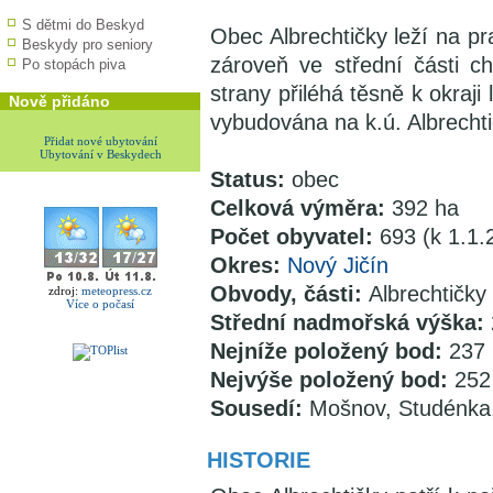
S dětmi do Beskyd
Obec Albrechtičky leží na pr
Beskydy pro seniory
zároveň ve střední části ch
Po stopách piva
strany přiléhá těsně k okraji
Nově přidáno
vybudována na k.ú. Albrechti
Přidat nové ubytování
Ubytování v Beskydech
Status:
obec
Celková výměra:
392 ha
Počet obyvatel:
693 (k 1.1.
Okres:
Nový Jičín
Obvody, části:
Albrechtičky
zdroj:
meteopress.cz
Více o počasí
Střední nadmořská výška:
Nejníže položený bod:
237 
Nejvýše položený bod:
252 
Sousedí:
Mošnov, Studénka,
HISTORIE