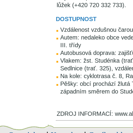
lůžek (+420 720 332 733).
DOSTUPNOST
Vzdálenost vzdušnou čarou
Autem: nedaleko obce vede s
III. třídy
Autobusová doprava: zajišť
Vlakem: žst. Studénka (trať
Sedlnice (trať. 325), vzdál
Na kole: cyklotrasa č. 8,
Pěšky: obcí prochází žlutá
západním směrem do Stud
ZDROJ INFORMACÍ: www.alb