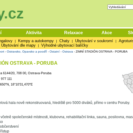
.cz
í
Aktivita
Relaxace
Akce
Sl
ngalovy
Kempy a autokempy
Chaty
Ubytování v soukromí
Agroturi
|
|
|
|
Ubytování dle mapy
Výhodné ubytovací balíčky
|
ort
-
Ostravsko, Opavsko a poodří
-
Ostatní
-
Ostrava
-
ZIMNÍ STADIÓN OSTRAVA - PORUBA
DIÓN OSTRAVA - PORUBA
a 6144/20, 708 00, Ostrava-Poruba
 977 111
,650"N, 18°10'31,470"E
lová hala nově rekonstruovaná, hlediště pro 5000 diváků, přímo v centru Poruby.
 včetně společenské místnosti, klubovna, rehabilitační linka, sauna, posilovna, ma
ko
 občerstvení
řístup