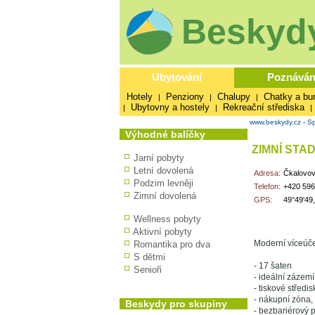
Beskydy
Ubytování
Poznáván
Hotely
Penziony
Chalupy
Chatky a bu
|
|
|
Ubytovny a hostely
Rekreační střediska
|
|
|
www.beskydy.cz
-
Sp
Výhodné balíčky
ZIMNÍ STA
Jarní pobyty
Letní dovolená
Adresa:
Čkalovov
Podzim levněji
Telefon:
+420 596
Zimní dovolená
GPS:
49°49'49
Wellness pobyty
Aktivní pobyty
Moderní víceúče
Romantika pro dva
S dětmi
- 17 šaten
Senioři
- ideální zázemí
- tiskové středis
- nákupní zóna,
Beskydy pro skupiny
- bezbariérový p