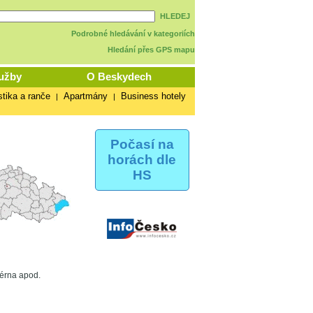
HLEDEJ
Podrobné hledávání v kategoriích
Hledání přes GPS mapu
užby
O Beskydech
stika a ranče
Apartmány
Business hotely
|
|
Počasí na
horách dle
HS
sérna apod.