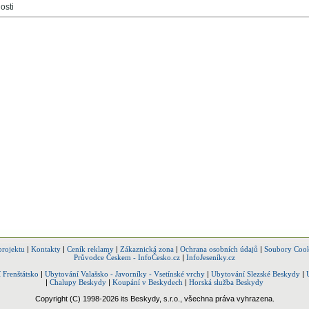
osti
projektu
|
Kontakty
|
Ceník reklamy
|
Zákaznická zona
|
Ochrana osobních údajů
|
Soubory Cook
Průvodce Českem - InfoČesko.cz
|
InfoJeseníky.cz
 Frenštátsko
|
Ubytování Valašsko - Javorníky - Vsetínské vrchy
|
Ubytování Slezské Beskydy
|
|
Chalupy Beskydy
|
Koupání v Beskydech
|
Horská služba Beskydy
Copyright (C) 1998-2026 its Beskydy, s.r.o., všechna práva vyhrazena.