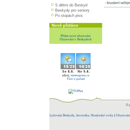
- bruslení veřejn
S dětmi do Beskyd
Beskydy pro seniory
Po stopách piva
Nově přidáno
Přidat nové ubytování
Ubytování v Beskydech
zdroj:
meteopress.cz
Více o počasí
O 
Lyžování Beskydy, Javorníky, Hostýnské vrchy
|
Ubytování