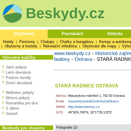
Beskydy.cz
Ubytování
Poznávání
Aktivita
Hotely
Penziony
Chalupy
Chatky a bungalovy
Kempy a autokem
|
|
|
|
Ubytovny a hostely
Rekreační střediska
Ubytování dle mapy
Výho
|
|
|
|
www.beskydy.cz
-
Historické zajím
Výhodné balíčky
budovy
-
Ostrava
-
STARÁ RADNI
Jarní pobyty
Letní dovolená
Podzim levněji
Zimní dovolená
STARÁ RADNICE OSTRAVA
Wellness pobyty
Adresa:
Masarykovo náměstí 1, 702 00 Ostrava
Aktivní pobyty
Email:
muzeum(zavináč)ostrmuz(tečka)cz
Romantika pro dva
WWW:
http://www.ostrmuz.cz
S dětmi
GPS:
49°50'6,700"N, 18°17'35,120"E
Senioři
Beskydy pro skupiny
Fotografie (2)