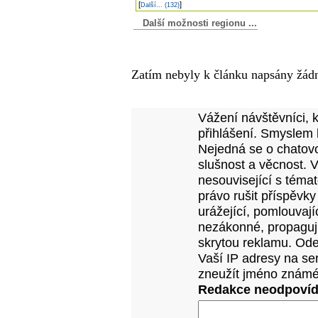
[
]
Další... (132)
Další možnosti regionu ...
Komentáře k článku
Zatím nebyly k článku napsány žád
Přidejte vlastní komentář
Vážení návštěvníci, 
přihlášení. Smyslem 
Nejedná se o chatovo
slušnost a věcnost. 
nesouvisející s téma
právo rušit příspěvky
urážející, pomlouvají
nezákonné, propagujíc
skrytou reklamu. Od
Vaší IP adresy na se
zneužít jméno známé
Redakce neodpovídá