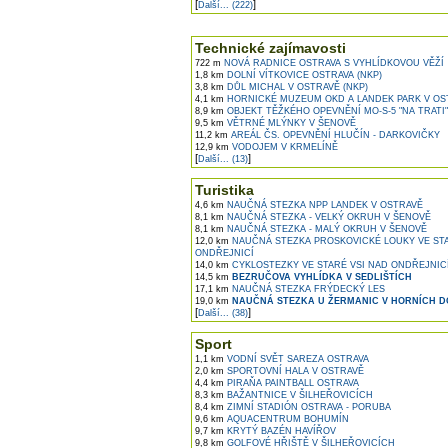
[
]
Další... (222)
Technické zajímavosti
722 m
NOVÁ RADNICE OSTRAVA S VYHLÍDKOVOU VĚŽÍ
1,8 km
DOLNÍ VÍTKOVICE OSTRAVA (NKP)
3,8 km
DŮL MICHAL V OSTRAVĚ (NKP)
4,1 km
HORNICKÉ MUZEUM OKD A LANDEK PARK V OS
8,9 km
OBJEKT TĚŽKÉHO OPEVNĚNÍ MO-S-5 "NA TRATI"
9,5 km
VĚTRNÉ MLÝNKY V ŠENOVĚ
11,2 km
AREÁL ČS. OPEVNĚNÍ HLUČÍN - DARKOVIČKY
12,9 km
VODOJEM V KRMELÍNĚ
[
]
Další... (13)
Turistika
4,6 km
NAUČNÁ STEZKA NPP LANDEK V OSTRAVĚ
8,1 km
NAUČNÁ STEZKA - VELKÝ OKRUH V ŠENOVĚ
8,1 km
NAUČNÁ STEZKA - MALÝ OKRUH V ŠENOVĚ
12,0 km
NAUČNÁ STEZKA PROSKOVICKÉ LOUKY VE STA
ONDŘEJNICÍ
14,0 km
CYKLOSTEZKY VE STARÉ VSI NAD ONDŘEJNIC
14,5 km
BEZRUČOVA VYHLÍDKA V SEDLIŠTÍCH
17,1 km
NAUČNÁ STEZKA FRÝDECKÝ LES
19,0 km
NAUČNÁ STEZKA U ŽERMANIC V HORNÍCH D
[
]
Další... (38)
Sport
1,1 km
VODNÍ SVĚT SAREZA OSTRAVA
2,0 km
SPORTOVNÍ HALA V OSTRAVĚ
4,4 km
PIRAŇA PAINTBALL OSTRAVA
8,3 km
BAŽANTNICE V ŠILHEŘOVICÍCH
8,4 km
ZIMNÍ STADIÓN OSTRAVA - PORUBA
9,6 km
AQUACENTRUM BOHUMÍN
9,7 km
KRYTÝ BAZÉN HAVÍŘOV
9,8 km
GOLFOVÉ HŘIŠTĚ V ŠILHEŘOVICÍCH