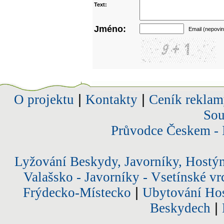
Text:
Jméno:
Email (nepovin
O projektu
|
Kontakty
|
Ceník reklam
Sou
Průvodce Českem - 
Lyžování Beskydy, Javorníky, Hostý
Valašsko - Javorníky - Vsetínské vr
Frýdecko-Místecko
|
Ubytování Hos
Beskydech
|