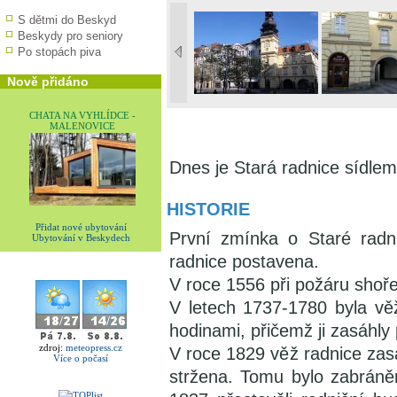
S dětmi do Beskyd
Beskydy pro seniory
Po stopách piva
Nově přidáno
CHATA NA VYHLÍDCE -
MALENOVICE
Dnes je Stará radnice sídle
HISTORIE
Přidat nové ubytování
První zmínka o Staré radni
Ubytování v Beskydech
radnice postavena.
V roce 1556 při požáru shoře
V letech 1737-1780 byla vě
hodinami, přičemž ji zasáhly
zdroj:
meteopress.cz
V roce 1829 věž radnice zasá
Více o počasí
stržena. Tomu bylo zabráněn