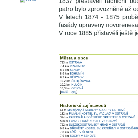
1837 přestavěli radniční b
patro bylo zprovozněné až o
V letech 1874 - 1875 proběh
fasády upraveny novorenesa
V roce 1885 přistavěli ještě 
V okolí najdete ...
Města a obce
713 m
OSTRAVA
7,4 km
VRATIMOV
8,1 km
ŠENOV
8,9 km
BOHUMÍN
9,7 km
DĚHYLOV
10,2 km
ŠILHEŘOVICE
10,2 km
HLUČÍN
10,3 km
ORLOVÁ
[
]
Další... (98)
Historické zajímavosti
41 m
MARIÁNSKÝ MOROVÝ SLOUP V OSTRAVĚ
132 m
FILIÁLNÍ KOSTEL SV. VÁCLAVA V OSTRAVĚ
324 m
KATEDRÁLA BOŽSKÉHO SPASITELE V OSTRAVĚ
598 m
EVANGELICKÝ KOSTEL V OSTRAVĚ
722 m
SLEZSKOOSTRAVSKÝ HRAD V OSTRAVĚ
6,8 km
DŘEVĚNÝ KOSTEL SV. KATEŘINY V OSTRAVĚ-HR
7,8 km
KŘÍŽE V ŠENOVĚ
7,9 km
SOCHY V ŠENOVĚ