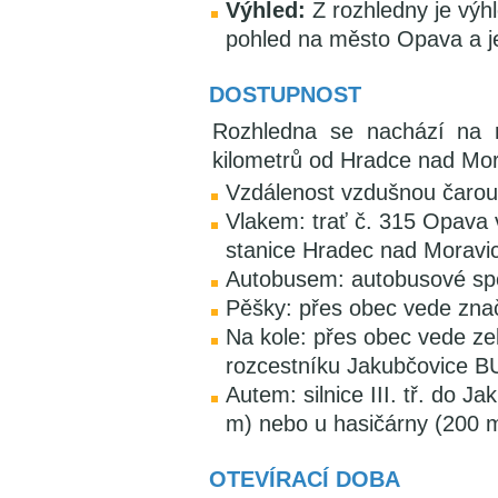
Výhled:
Z rozhledny je výh
pohled na město Opava a je
DOSTUPNOST
Rozhledna se nachází na n
kilometrů od Hradce nad Mor
Vzdálenost vzdušnou čarou
Vlakem: trať č. 315 Opava 
stanice Hradec nad Moravic
Autobusem: autobusové spo
Pěšky: přes obec vede zna
Na kole: přes obec vede ze
rozcestníku Jakubčovice 
Autem: silnice III. tř. do 
m) nebo u hasičárny (200 
OTEVÍRACÍ DOBA