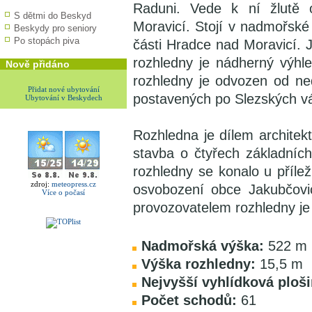
Raduni. Vede k ní žlutě 
S dětmi do Beskyd
Moravicí. Stojí v nadmořské
Beskydy pro seniory
Po stopách piva
části Hradce nad Moravicí.
rozhledny je nádherný výh
Nově přidáno
rozhledny je odvozen od ne
Přidat nové ubytování
postavených po Slezských vál
Ubytování v Beskydech
Rozhledna je dílem architek
stavba o čtyřech základníc
rozhledny se konalo u příleži
zdroj:
meteopress.cz
osvobození obce Jakubčovi
Více o počasí
provozovatelem rozhledny je
Nadmořská výška:
522 m 
Výška rozhledny:
15,5 m
Nejvyšší vyhlídková ploši
Počet schodů:
61