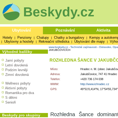
Beskydy.cz
Ubytování
Poznávání
Aktivita
Hotely
Penziony
Chalupy
Chatky a bungalovy
Kempy a autokem
|
|
|
|
Ubytovny a hostely
Rekreační střediska
Ubytování dle mapy
Výho
|
|
|
|
www.beskydy.cz
-
Technické zajímavosti
-
Ostravsko, Opa
JAKUBČOVICÍCH
Výhodné balíčky
ROZHLEDNA ŠANCE V JAKUBČO
Jarní pobyty
Letní dovolená
Místo:
Hradec n. M. (obec Jakubčov
Podzim levněji
Adresa:
Jakubčovice, 747 41 Hradec 
Zimní dovolená
Telefon:
+420 736 174 038
Wellness pobyty
WWW:
http://www.ichradec.cz
Aktivní pobyty
GPS:
49°51'0,414"N, 17°54'55,734
Romantika pro dva
S dětmi
Senioři
Rozhledna Šance dominan
Beskydy pro skupiny