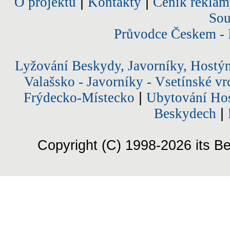
O projektu
|
Kontakty
|
Ceník reklam
Sou
Průvodce Českem - 
Lyžování Beskydy, Javorníky, Hostý
Valašsko - Javorníky - Vsetínské vr
Frýdecko-Místecko
|
Ubytování Hos
Beskydech
|
Copyright (C) 1998-2026 its Be