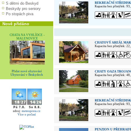
REKREAČNÍ STŘEDIS
S dětmi do Beskyd
Kapacita bez přistýlek: 93
Beskydy pro seniory
Po stopách piva
Nově přidáno
CHATA NA VYHLÍDCE -
MALENOVICE
CHATOVÝ AREÁL MAR
Kapacita bez přistýlek: 22
Přidat nové ubytování
CHATY OAZA TROJAN
Ubytování v Beskydech
Kapacita bez přistýlek: 48
REKREAČNÍ STŘEDIS
Kapacita bez přistýlek: 93
zdroj:
meteopress.cz
Více o počasí
PENZION U PŘEHRADY