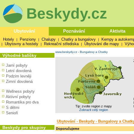
Beskydy.cz
Ubytování
Poznávání
Aktivita
Hotely
Penziony
Chalupy
Chatky a bungalovy
Kempy a autokem
|
|
|
|
Ubytovny a hostely
Rekreační střediska
Ubytování dle mapy
Výho
|
|
|
|
www.beskydy.cz
-
Bungalovy a Chatky
Výhodné balíčky
Jarní pobyty
Letní dovolená
Podzim levněji
Zimní dovolená
Wellness pobyty
Aktivní pobyty
Romantika pro dva
Tip: zvolte region z mapy
S dětmi
Zobrazit celý region
Senioři
Ubytování - Beskydy - Bungalovy a Chatk
Beskydy pro skupiny
Doporučujeme