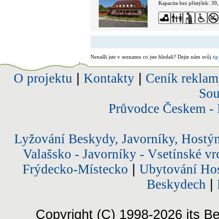
Kapacita bez přistýlek: 39
Nenašli jste v seznamu co jste hledali? Dejte nám svůj
tip
O projektu
|
Kontakty
|
Ceník reklam
Sou
Průvodce Českem - 
Lyžování Beskydy, Javorníky, Hostý
Valašsko - Javorníky - Vsetínské vr
Frýdecko-Místecko
|
Ubytování Hos
Beskydech
|
Copyright (C) 1998-2026 its Be