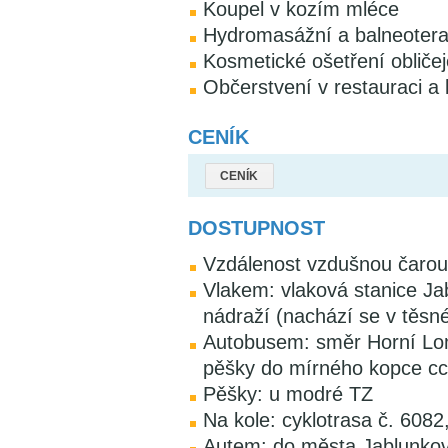
Koupel v kozím mléce
Hydromasážní a balneotera
Kosmetické ošetření obličej
Občerstvení v restauraci a
CENÍK
CENÍK
DOSTUPNOST
Vzdálenost vzdušnou čarou
Vlakem: vlaková stanice Ja
nádraží (nachází se v těsné 
Autobusem: směr Horní Lo
pěšky do mírného kopce c
Pěšky: u modré TZ
Na kole: cyklotrasa č. 6082
Autem: do města Jablunko