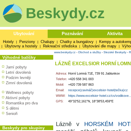
Beskydy.cz
Ubytování
Poznávání
Aktivita
Hotely
Penziony
Chalupy
Chatky a bungalovy
Kempy a autokem
|
|
|
|
Ubytovny a hostely
Rekreační střediska
Ubytování dle mapy
Výho
|
|
|
|
www.beskydy.cz
-
Obchod a služby
-
Slezské Beskydy
-
R
Výhodné balíčky
LÁZNĚ EXCELSIOR HORNÍ LOM
Jarní pobyty
Letní dovolená
Adresa:
Horní Lomná 71E, 739 91 Jablunkov
Podzim levněji
Telefon:
+420 558 341 003
Zimní dovolená
Mobil:
+420 739 587 863
Email:
recepce(zavináč)excelsior-hotel(tečka)cz
Wellness pobyty
WWW:
https://www.excelsior-hotel.cz/cs/vodikove..
Aktivní pobyty
GPS:
49°32'52,161"N, 18°38'53,459"E
Romantika pro dva
S dětmi
Senioři
Lázně v
HORSKÉM HOT
Beskydy pro skupiny