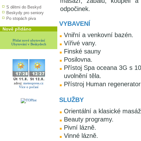
masáží, zábalů, koupelí a
S dětmi do Beskyd
odpočinek.
Beskydy pro seniory
Po stopách piva
VYBAVENÍ
Nově přidáno
Vniřní a venkovní bazén.
Přidat nové ubytování
Vířivé vany.
Ubytování v Beskydech
Finské sauny
Posilovna.
Přístoj Spa oceana 3G s 10
uvolnění těla.
Přístroj Human regenerator p
zdroj:
meteopress.cz
Více o počasí
SLUŽBY
Orientální a klasické masáž
Beauty programy.
Pivní lázně.
Vinné lázně.