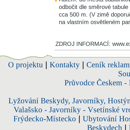
odbočit dle směrové tabule 
cca 500 m. (V zimě doporuč
na vlastním osvětleném park
ZDROJ INFORMACÍ: www.exce
O projektu
|
Kontakty
|
Ceník reklam
Sou
Průvodce Českem - 
Lyžování Beskydy, Javorníky, Hostý
Valašsko - Javorníky - Vsetínské vr
Frýdecko-Místecko
|
Ubytování Hos
Beskydech
|