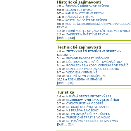
Historické zajímavosti
431 m
ŽIDOVSKÝ HŘBITOV VE FRÝDKU
596 m
SLEZAN VE FRÝDKU
665 m
KAPLE SV OTÝLIE VE FRÝDKU
747 m
NÁDRAŽÍ VE FRÝDKU
796 m
KOSTEL SV. JOŠTA VE FRÝDKU
851 m
KOSTEL ČESKOBRATRSKÉ CÍRKVE EVANGELICKÉ
FRÝDKU
1,2 km
FARNÍ KOSTEL SV. JANA KŘTITELE VE FRÝDKU
1,2 km
ZÁMECKÉ NÁMĚSTÍ VE FRÝDKU
[
]
Další... (264)
Technické zajímavosti
4,8 km
ZBYTKY HRÁZÍ RYBNÍKU VE STAVECH V
SEDLIŠTÍCH
5,1 km
PIVOVAR RADEGAST NOŠOVICE
6,1 km
DŮL PASKOV VE STAŘÍČI - CVIČNÁ ŠTOLA
6,1 km
ROZHLEDNA NA KOPCI OKROUHLÁ VE STAŘÍČI
7,5 km
ROZHLEDNA PANORAMA U CHLEBOVIC
9,7 km
VODOJEM V KRMELÍNĚ
9,8 km
VĚTRNÝ MLÝN V BRUŠPERKU
10,0 km
ROZHLEDNA NA PRAŠIVÉ
[
]
Další... (20)
Turistika
1,4 km
NAUČNÁ STEZKA FRÝDECKÝ LES
3,5 km
BEZRUČOVA VYHLÍDKA V SEDLIŠTÍCH
3,7 km
CYKLOTURISTIKA V DOBRÉ
3,9 km
NS OKOLÍ MORÁVKY VE SKALICI
5,0 km
NS PRAŠIVÁ Z NOŠOVIC
7,0 km
METYLOVICKÁ HŮRKA - ČUPEK
7,4 km
TURISTICKÉ TRASY Z VOJKOVIC
7,5 km
NS PRAŠIVÁ Z HORNÍCH DOMASLAVIC
[
]
Další... (92)