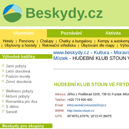
Beskydy.cz
Ubytování
Poznávání
Aktivita
Hotely
Penziony
Chalupy
Chatky a bungalovy
Kempy a autokem
|
|
|
|
Ubytovny a hostely
Rekreační střediska
Ubytování dle mapy
Výho
|
|
|
|
www.beskydy.cz
-
Kultura
-
Moravs
Výhodné balíčky
Místek
-
HUDEBNÍ KLUB STOUN 
Jarní pobyty
Letní dovolená
Podzim levněji
Zimní dovolená
HUDEBNÍ KLUB STOUN VE FRÝ
Wellness pobyty
Adresa:
Jiřího z Poděbrad 3109, 738 01 Frýdek-Mís
Aktivní pobyty
Telefon:
+420 774 600 400
Romantika pro dva
Email:
info(zavináč)stoun(tečka)cz
S dětmi
WWW:
http://www.stoun.cz
Senioři
GPS:
49°40'51,670"N, 18°21'47,860"E
Beskydy pro skupiny