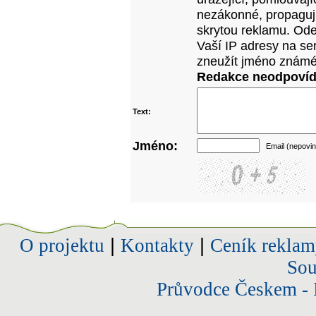
nezákonné, propagujíc
skrytou reklamu. Od
Vaší IP adresy na se
zneužít jméno známé
Redakce neodpovídá
Text:
Jméno:
Email (nepovin
O projektu
|
Kontakty
|
Ceník reklam
Sou
Průvodce Českem - 