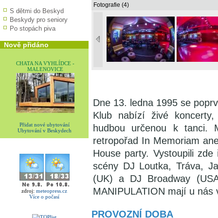
Fotografie (4)
S dětmi do Beskyd
Beskydy pro seniory
Po stopách piva
Nově přidáno
CHATA NA VYHLÍDCE -
MALENOVICE
Dne 13. ledna 1995 se poprvé
Klub nabízí živé koncerty
Přidat nové ubytování
hudbou určenou k tanci. M
Ubytování v Beskydech
retropořad In Memoriam ane
House party. Vystoupili zde 
scény DJ Loutka, Tráva, J
(UK) a DJ Broadway (USA
MANIPULATION mají u nás ví
zdroj:
meteopress.cz
Více o počasí
PROVOZNÍ DOBA