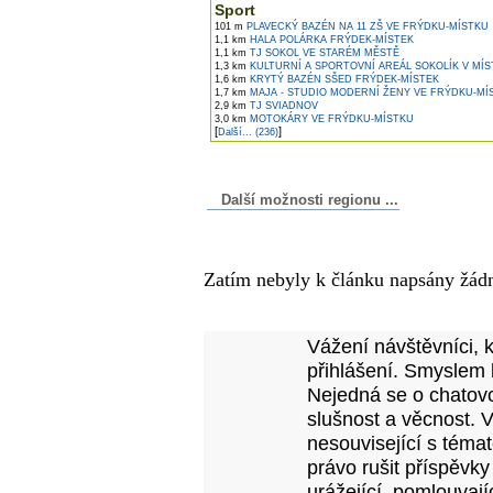
Sport
101 m
PLAVECKÝ BAZÉN NA 11 ZŠ VE FRÝDKU-MÍSTKU
1,1 km
HALA POLÁRKA FRÝDEK-MÍSTEK
1,1 km
TJ SOKOL VE STARÉM MĚSTĚ
1,3 km
KULTURNÍ A SPORTOVNÍ AREÁL SOKOLÍK V MÍ
1,6 km
KRYTÝ BAZÉN SŠED FRÝDEK-MÍSTEK
1,7 km
MAJA - STUDIO MODERNÍ ŽENY VE FRÝDKU-MÍ
2,9 km
TJ SVIADNOV
3,0 km
MOTOKÁRY VE FRÝDKU-MÍSTKU
[
]
Další... (236)
Další možnosti regionu ...
Komentáře k článku
Zatím nebyly k článku napsány žád
Přidejte vlastní komentář
Vážení návštěvníci, 
přihlášení. Smyslem 
Nejedná se o chatovo
slušnost a věcnost. 
nesouvisející s téma
právo rušit příspěvky
urážející, pomlouvají