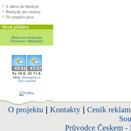
S dětmi do Beskyd
Beskydy pro seniory
Po stopách piva
Nově přidáno
Přidat nové ubytování
Ubytování v Beskydech
zdroj:
meteopress.cz
Více o počasí
O projektu
|
Kontakty
|
Ceník reklam
Sou
Průvodce Českem - 