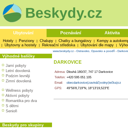
Beskydy.cz
Ubytování
Poznávání
Aktivita
Hotely
Penziony
Chalupy
Chatky a bungalovy
Kempy a autokem
|
|
|
|
Ubytovny a hostely
Rekreační střediska
Ubytování dle mapy
Výho
|
|
|
|
www.beskydy.cz
-
Ostravsko, Opavsko a poodří
-
Darkovi
Výhodné balíčky
DARKOVICE
Jarní pobyty
Letní dovolená
Adresa:
Dlouhá 180/37, 747 17 Darkovice
Podzim levněji
Telefon:
+420 595 051 105
Zimní dovolená
Email:
obecdarkovice(zavináč)volny(tečka)cz
GPS:
49°56'8,719"N, 18°13'19,523"E
Wellness pobyty
Aktivní pobyty
Romantika pro dva
S dětmi
Senioři
Beskydy pro skupiny