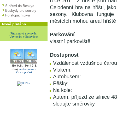
roce 2011. Z hřiště jsou ná
S dětmi do Beskyd
Celodenní hra na hřišti, jak
Beskydy pro seniory
sezony. Klubovna funguje
Po stopách piva
měsících mohou areál hřiště 
Nově přidáno
Parkování
Přidat nové ubytování
Ubytování v Beskydech
vlastní parkoviště
Dostupnost
Vzdálenost vzdušnou čarou
Vlakem:
zdroj:
meteopress.cz
Více o počasí
Autobusem:
Pěšky:
Na kole:
Autem: příjezd ze silnice 
sledujte směrovky