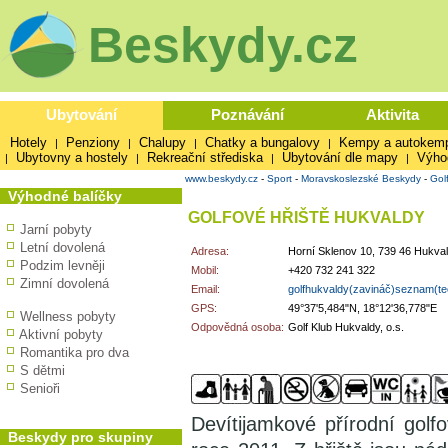
Beskydy.cz
Ubytování
Poznávání
Aktivita
Hotely
Penziony
Chalupy
Chatky a bungalovy
Kempy a autokem
|
|
|
|
Ubytovny a hostely
Rekreační střediska
Ubytování dle mapy
Výho
|
|
|
|
www.beskydy.cz
-
Sport
-
Moravskoslezské Beskydy
-
Golf
Výhodné balíčky
GOLFOVÉ HŘIŠTĚ HUKVALDY
Jarní pobyty
Letní dovolená
Adresa:
Horní Sklenov 10, 739 46 Hukva
Podzim levněji
Mobil:
+420 732 241 322
Zimní dovolená
Email:
golfhukvaldy(zavináč)seznam(t
GPS:
49°37'5,484"N, 18°12'36,778"E
Wellness pobyty
Odpovědná osoba:
Golf Klub Hukvaldy, o.s.
Aktivní pobyty
Romantika pro dva
S dětmi
Senioři
Devítijamkové přírodní golf
Beskydy pro skupiny