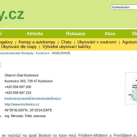
.cz
í
Aktivita
Relaxace
Akce
Sl
ngalovy
Kempy a autokempy
Chaty
Ubytování v soukromí
Agroturi
|
|
|
|
Ubytování dle mapy
Výhodné ubytovací balíčky
|
ravskoslezské Beskydy
-
Kozlovice
-
KOZLOVICE
E
Obecní úřad Kozlovice
Kozlovice 343, 739 47 Kozlovice
+420 558 697 205
+420 558 697 224
kozlovice(zavináč)kozlovice(tečka)cz
http://www.kozlovice.cz
49°35'36,820"N, 18°15'24,034"E
:
Ing. Miroslav Tofel, starosta
 se nachází na úpatí Beskyd na trase mezi Frýdkem-Místkem a Frenštátem p.