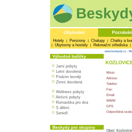
Beskydy
Ubytování
Poznáván
Hotely
Penziony
Chalupy
Chatky a bu
|
|
|
Ubytovny a hostely
Rekreační střediska
|
|
|
www.beskydy.cz
-
Mo
Výhodné balíčky
KOZLOVIC
Jarní pobyty
Letní dovolená
Místo:
Podzim levněji
Adresa:
Zimní dovolená
Telefon:
Fax:
Wellness pobyty
Email:
Aktivní pobyty
WWW:
Romantika pro dva
GPS:
S dětmi
Odpovědná osoba
Senioři
Beskydy pro skupiny
Obec Kozlovice