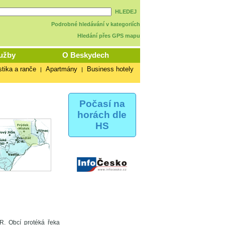
HLEDEJ
Podrobné hledávání v kategoriích
Hledání přes GPS mapu
užby
O Beskydech
stika a ranče
Apartmány
Business hotely
|
|
Počasí na
horách dle
HS
R. Obcí protéká řeka