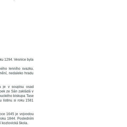
oku 1294. Vesnice byla
kého lenního svazku.
nění, nedaleko hradu
a je v soupisu osad
apek ze Sán zakládá v
omouckého biskupa Tase
 listinu si roku 1581
roce 1645 je vojvodou
o roku 1844. Posledním
í kozlovická škola.