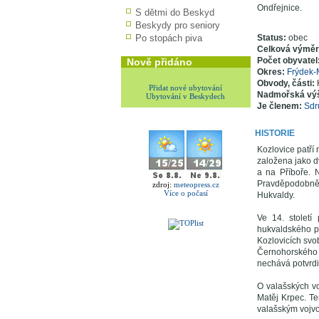
Ondřejnice.
S dětmi do Beskyd
Beskydy pro seniory
Po stopách piva
Status:
obec
Celková výmě
Počet obyvatel
Nově přidáno
Okres:
Frýdek-
Obvody, části:
Přidat nové ubytování
Nadmořská vý
Ubytování v Beskydech
Je členem:
Sdr
HISTORIE
Kozlovice patří 
založena jako 
a na Příboře. 
Pravděpodobně 
zdroj:
meteopress.cz
Více o počasí
Hukvaldy.
Ve 14. stolet
hukvaldského p
Kozlovicích svo
Černohorského o
nechává potvrdit
O valašských v
Matěj Krpec. Ten
valašským vojvod