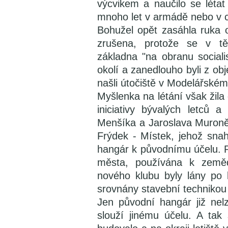
výcvikem a naučilo se létat 
mnoho let v armádě nebo v ci
Bohužel opět zasáhla ruka 
zrušena, protože se v těs
základna "na obranu sociali
okolí a zanedlouho byli z obj
našli útočiště v Modelářské
Myšlenka na létání však žila
iniciativy bývalých letců 
Menšíka a Jaroslava Muroně 
Frýdek - Místek, jehož snah
hangár k původnímu účelu. Plo
města, používána k zemědě
nového klubu byly lány po k
srovnány stavební technikou 
Jen původní hangár již nelz
slouží jinému účelu. A tak