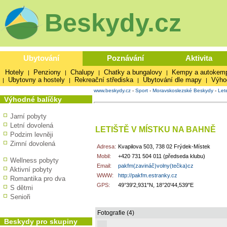
Beskydy.cz
Ubytování
Poznávání
Aktivita
Hotely
Penziony
Chalupy
Chatky a bungalovy
Kempy a autokem
|
|
|
|
Ubytovny a hostely
Rekreační střediska
Ubytování dle mapy
Výho
|
|
|
|
www.beskydy.cz
-
Sport
-
Moravskoslezské Beskydy
-
Let
Výhodné balíčky
Jarní pobyty
Letní dovolená
LETIŠTĚ V MÍSTKU NA BAHNĚ
Podzim levněji
Zimní dovolená
Adresa:
Kvapilova 503, 738 02 Frýdek-Místek
Mobil:
+420 731 504 011 (předseda klubu)
Wellness pobyty
Email:
pakfm(zavináč)volny(tečka)cz
Aktivní pobyty
WWW:
http://pakfm.estranky.cz
Romantika pro dva
GPS:
49°39'2,931"N, 18°20'44,539"E
S dětmi
Senioři
Fotografie (4)
Beskydy pro skupiny