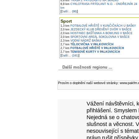
6,9 km
TRASA Z FRÝDLANTU NA SKALKU
6,9 km
CYKLOTRASA FRÝDLANT N.O. - ONDŘEJNÍK 24
km
[
]
Další... (96)
Sport
1,3 km
FOTBALOVÉ HŘIŠTĚ V KUNČIČKÁCH U BAŠKY
2,0 km
JEZDECKÝ KLUB DŘEVĚNÝ DVŮR V BAŠCE
2,0 km
HOSTINEC BAŠŤANKA A BOWLING V BAŠCE
2,0 km
SPORTOVNÍ AREÁL SOKOLOVNA V BAŠCE
2,3 km
VODNÍ NÁDRŽ BAŠKA
2,7 km
TĚLOCVIČNA V PALKOVICÍCH
2,7 km
FOTBALOVÉ HŘIŠTĚ V PALKOVICÍCH
2,7 km
TENISOVÉ KURTY V PALKOVICÍCH
[
]
Další... (241)
Další možnosti regionu ...
Komentáře k článku
Prosím o doplnění naší webové stránky: www.pakfm.
Přidejte vlastní komentář k tomuto článk
Vážení návštěvníci, 
přihlášení. Smyslem 
Nejedná se o chatovo
slušnost a věcnost. 
nesouvisející s téma
právo rušit příspěvky