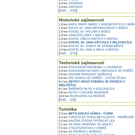
4,4 km
SVIADNOV
5,4 km
JANOVICE
[
]
Další... (125)
Historické zajímavosti
1,8 km
KAPLE PANNY MARIE V HODOŇOVICÍCH U BAŠK
1,9 km
SOCHA SV. JANA NEPOMUCKÉHO V BAŠCE
1,9 km
KOSTEL SV. VÁCLAVA V BAŠCE
2,0 km
JANÁČKŮV PARK V MÍSTKU
2,4 km
KOSTEL VŠECH SVATÝCH V MÍSTKU
2,5 km
KOSTEL SV. JANA KŘTITELE V PALKOVICÍCH
2,5 km
KOSTEL SV. JOSEFA VE STARÉM MĚSTĚ
2,5 km
KOSTEL SV. JANA A PAVLA V MÍSTKU
[
]
Další... (271)
Technické zajímavosti
5,4 km
ROZHLEDNA PANORAMA U CHLEBOVIC
5,9 km
ROZHLEDNA NA KOPCI OKROUHLÁ VE STAŘÍČI
5,9 km
PIVOVAR RADEGAST NOŠOVICE
6,9 km
DŮL PASKOV VE STAŘÍČI - CVIČNÁ ŠTOLA
8,1 km
ZBYTKY HRÁZÍ RYBNÍKU VE STAVECH V
SEDLIŠTÍCH
8,2 km
ŠMIŘÁKŮV MLÝN V KOZLOVICÍCH
9,8 km
MLÝNY V DOLNÍM SKLENOVĚ
10,0 km
ROZHLEDNA NA PRAŠIVÉ
[
]
Další... (23)
Turistika
3,5 km
METYLOVICKÁ HŮRKA - ČUPEK
4,3 km
TURISTICKÁ TRASA METYLOVICE - ONDŘEJNÍK
5,0 km
NAUČNÁ STEZKA FRÝDECKÝ LES
5,1 km
NS OKOLÍ MORÁVKY VE SKALICI
5,5 km
CYKLOTURISTIKA V DOBRÉ
5,9 km
NS PRAŠIVÁ Z NOŠOVIC