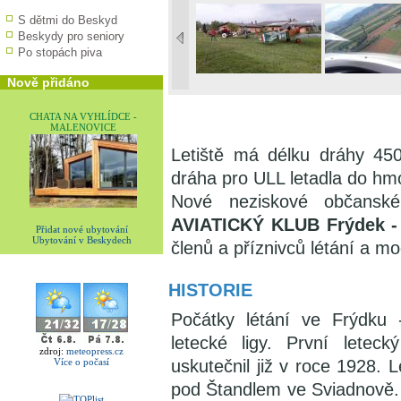
S dětmi do Beskyd
Beskydy pro seniory
Po stopách piva
Nově přidáno
CHATA NA VYHLÍDCE -
MALENOVICE
Letiště má délku dráhy 450
dráha pro ULL letadla do hmo
Nové neziskové občans
AVIATICKÝ KLUB Frýdek -
Přidat nové ubytování
Ubytování v Beskydech
členů a příznivců létání a mo
HISTORIE
Počátky létání ve Frýdku 
letecké ligy. První letec
zdroj:
meteopress.cz
uskutečnil již v roce 1928. 
Více o počasí
pod Štandlem ve Sviadnově. 