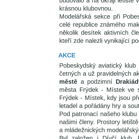
budovalo a na okraji letiště 
krásnou klubovnou.
Modelářská sekce při Pobe
celé republice známého make
několik desítek aktivních čl
kteří zde nalezli vynikající
AKCE
Pobeskydský aviatický klub
četných a už pravidelných ak
městě
a podzimní
Drakiád
města Frýdek - Místek ve s
Frýdek - Místek, kdy jsou p
letadel a pořádány hry a sout
Pod patronací našeho klubu 
našimi členy. Prostory letiš
a mládežnických modelářský
Byl založen i Dívčí klub, 