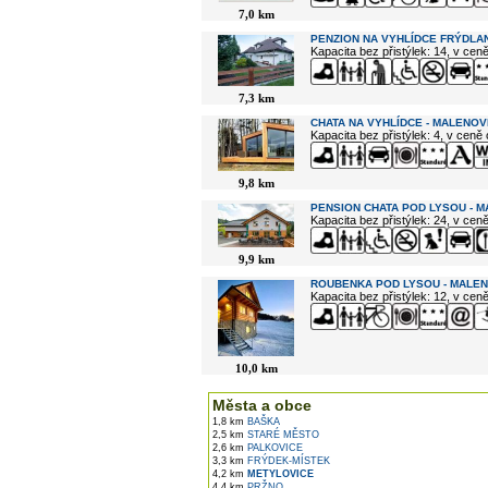
7,0 km
PENZION NA VYHLÍDCE FRÝDLAN
Kapacita bez přistýlek: 14, v cen
7,3 km
CHATA NA VYHLÍDCE - MALENOV
Kapacita bez přistýlek: 4, v ceně
9,8 km
PENSION CHATA POD LYSOU - 
Kapacita bez přistýlek: 24, v cen
9,9 km
ROUBENKA POD LYSOU - MALE
Kapacita bez přistýlek: 12, v cen
10,0 km
Města a obce
1,8 km
BAŠKA
2,5 km
STARÉ MĚSTO
2,6 km
PALKOVICE
3,3 km
FRÝDEK-MÍSTEK
4,2 km
METYLOVICE
4,4 km
PRŽNO