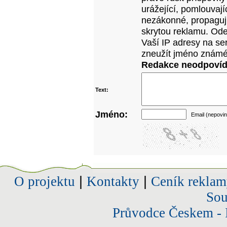
urážející, pomlouvají
nezákonné, propagujíc
skrytou reklamu. Od
Vaší IP adresy na se
zneužít jméno známé
Redakce neodpovídá
Text:
Jméno:
Email (nepovin
O projektu
|
Kontakty
|
Ceník reklam
Sou
Průvodce Českem - 