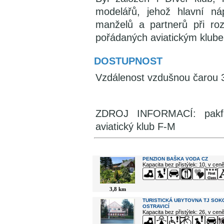
modelářů, jehož hlavní ná
manželů a partnerů při ro
pořádaných aviatickým klub
DOSTUPNOST
Vzdálenost vzdušnou čarou 
ZDROJ INFORMACÍ: pakfm.
aviatický klub F-M
V okolí najdete ...
PENZION BAŠKA VODA CZ
Kapacita bez přistýlek: 10, v cen
3,8 km
TURISTICKÁ UBYTOVNA TJ SOK
OSTRAVICÍ
Kapacita bez přistýlek: 26, v cen