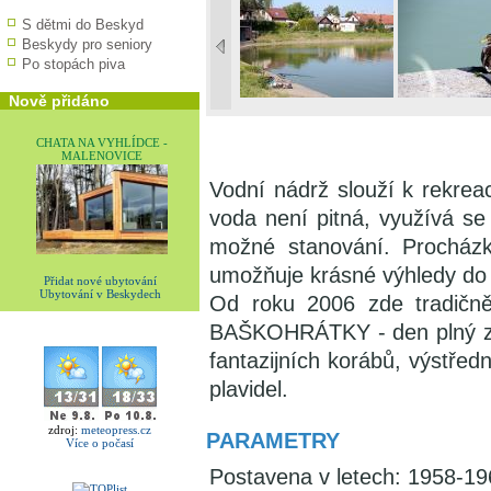
S dětmi do Beskyd
Beskydy pro seniory
Po stopách piva
Nově přidáno
CHATA NA VYHLÍDCE -
MALENOVICE
Vodní nádrž slouží k rekrea
voda není pitná, využívá se
možné stanování. Procház
umožňuje krásné výhledy do 
Přidat nové ubytování
Ubytování v Beskydech
Od roku 2006 zde tradičn
BAŠKOHRÁTKY - den plný záb
fantazijních korábů, výstředn
plavidel.
zdroj:
meteopress.cz
PARAMETRY
Více o počasí
Postavena v letech: 1958-19