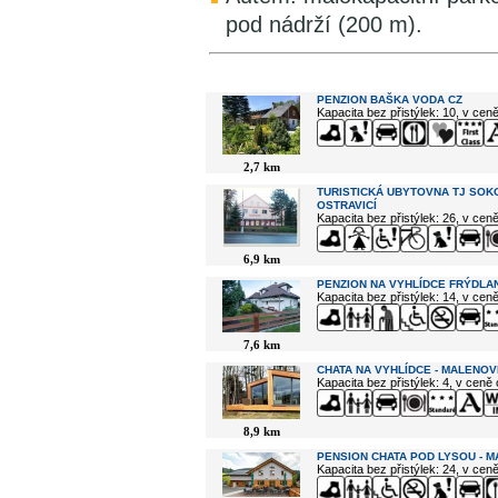
pod nádrží (200 m).
V okolí najdete ...
PENZION BAŠKA VODA CZ
Kapacita bez přistýlek: 10, v cen
2,7 km
TURISTICKÁ UBYTOVNA TJ SOK
OSTRAVICÍ
Kapacita bez přistýlek: 26, v cen
6,9 km
PENZION NA VYHLÍDCE FRÝDLAN
Kapacita bez přistýlek: 14, v cen
7,6 km
CHATA NA VYHLÍDCE - MALENOV
Kapacita bez přistýlek: 4, v ceně
8,9 km
PENSION CHATA POD LYSOU - 
Kapacita bez přistýlek: 24, v cen