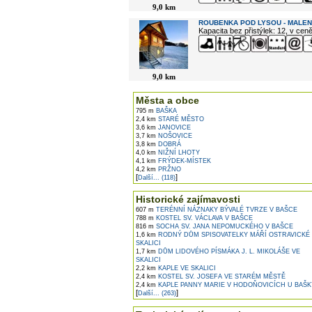
9,0 km
ROUBENKA POD LYSOU - MALE
Kapacita bez přistýlek: 12, v cen
9,0 km
Města a obce
795 m
BAŠKA
2,4 km
STARÉ MĚSTO
3,6 km
JANOVICE
3,7 km
NOŠOVICE
3,8 km
DOBRÁ
4,0 km
NIŽNÍ LHOTY
4,1 km
FRÝDEK-MÍSTEK
4,2 km
PRŽNO
[
]
Další... (118)
Historické zajímavosti
607 m
TERÉNNÍ NÁZNAKY BÝVALÉ TVRZE V BAŠCE
788 m
KOSTEL SV. VÁCLAVA V BAŠCE
816 m
SOCHA SV. JANA NEPOMUCKÉHO V BAŠCE
1,6 km
RODNÝ DŮM SPISOVATELKY MÁŘÍ OSTRAVICKÉ
SKALICI
1,7 km
DŮM LIDOVÉHO PÍSMÁKA J. L. MIKOLÁŠE VE
SKALICI
2,2 km
KAPLE VE SKALICI
2,4 km
KOSTEL SV. JOSEFA VE STARÉM MĚSTĚ
2,4 km
KAPLE PANNY MARIE V HODOŇOVICÍCH U BAŠK
[
]
Další... (263)