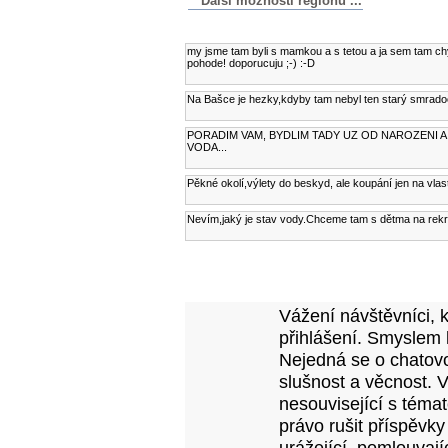
Další možnosti regionu ...
Komentáře k článku
my jsme tam byli s mamkou a s tetou a ja sem tam chyta
pohode! doporucuju ;-) :-D
Na Bašce je hezky,kdyby tam nebyl ten starý smrado
PORADIM VAM, BYDLIM TADY UZ OD NAROZENI A 
VODA...
Pěkné okolí,výlety do beskyd, ale koupání jen na vlas
Nevím,jaký je stav vody.Chceme tam s dětma na rekr
Přidejte vlastní komentář k tomuto článk
Vážení návštěvníci, 
přihlášení. Smyslem 
Nejedná se o chatovo
slušnost a věcnost. 
nesouvisející s téma
právo rušit příspěvky
urážející, pomlouvají