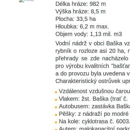
Délka hráze: 982 m
Výška hráze: 8,5 m
Plocha: 33,5 ha
Hloubka: 6,2 m max.
Objem vody: 1,13 mil. m3
Vodní nádrž v obci Baška vz
rybník o rozloze asi 20 ha,
přehrady se zde nacházelo b
pro výrobu kvalitních "bašť
a do provozu byla uvedena v
Charakteristický ostrůvek u
Vzdálenost vzdušnou čarou
Vlakem: žst. Baška (trať č.
Autobusem: zastávka Baška
Pěšky: z nádraží po modré
Na kole: cyklotrasa č. 6003
Autem: malokapacitní parko