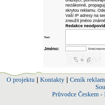
nezákonné, propagujíc
skrytou reklamu. Od
Vaší IP adresy na se
zneužít jméno známé
Redakce neodpovídá
Text:
Jméno:
Email (nepovin
O projektu
|
Kontakty
|
Ceník reklam
Sou
Průvodce Českem - 