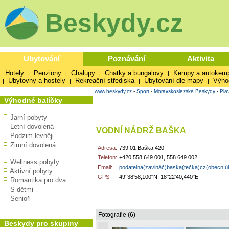
Beskydy.cz
Ubytování
Poznávání
Aktivita
Hotely
Penziony
Chalupy
Chatky a bungalovy
Kempy a autokem
|
|
|
|
Ubytovny a hostely
Rekreační střediska
Ubytování dle mapy
Výho
|
|
|
|
www.beskydy.cz
-
Sport
-
Moravskoslezské Beskydy
-
Pla
Výhodné balíčky
Jarní pobyty
Letní dovolená
VODNÍ NÁDRŽ BAŠKA
Podzim levněji
Zimní dovolená
Adresa:
739 01 Baška 420
Telefon:
+420 558 649 001, 558 649 002
Wellness pobyty
Email:
podatelna(zavináč)baska(tečka)cz(obecníú
Aktivní pobyty
GPS:
49°38'58,100"N, 18°22'40,440"E
Romantika pro dva
S dětmi
Senioři
Fotografie (6)
Beskydy pro skupiny