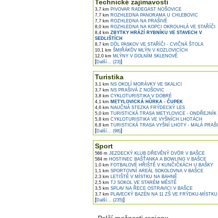
Technické zajímavosti
3,7 km
PIVOVAR RADEGAST NOŠOVICE
7,7 km
ROZHLEDNA PANORAMA U CHLEBOVIC
7,7 km
ROZHLEDNA NA PRAŠIVÉ
8,0 km
ROZHLEDNA NA KOPCI OKROUHLÁ VE STAŘÍČI
8,4 km
ZBYTKY HRÁZÍ RYBNÍKU VE STAVECH V
SEDLIŠTÍCH
8,7 km
DŮL PASKOV VE STAŘÍČI - CVIČNÁ ŠTOLA
10,1 km
ŠMIŘÁKŮV MLÝN V KOZLOVICÍCH
12,0 km
MLÝNY V DOLNÍM SKLENOVĚ
[
]
Další... (23)
Turistika
3,1 km
NS OKOLÍ MORÁVKY VE SKALICI
3,7 km
NS PRAŠIVÁ Z NOŠOVIC
3,8 km
CYKLOTURISTIKA V DOBRÉ
4,1 km
METYLOVICKÁ HŮRKA - ČUPEK
4,6 km
NAUČNÁ STEZKA FRÝDECKÝ LES
5,0 km
TURISTICKÁ TRASA METYLOVICE - ONDŘEJNÍK
5,8 km
CYKLOTURISTIKA VE VYŠNÍCH LHOTÁCH
6,8 km
TURISTICKÁ TRASA VYŠNÍ LHOTY - MALÁ PRAŠ
[
]
Další... (98)
Sport
566 m
JEZDECKÝ KLUB DŘEVĚNÝ DVŮR V BAŠCE
584 m
HOSTINEC BAŠŤANKA A BOWLING V BAŠCE
1,0 km
FOTBALOVÉ HŘIŠTĚ V KUNČIČKÁCH U BAŠKY
1,1 km
SPORTOVNÍ AREÁL SOKOLOVNA V BAŠCE
2,3 km
LETIŠTĚ V MÍSTKU NA BAHNĚ
2,5 km
TJ SOKOL VE STARÉM MĚSTĚ
3,5 km
SPLAV NA ŘECE OSTRAVICI V BAŠCE
3,7 km
PLAVECKÝ BAZÉN NA 11 ZŠ VE FRÝDKU-MÍSTKU
[
]
Další... (235)