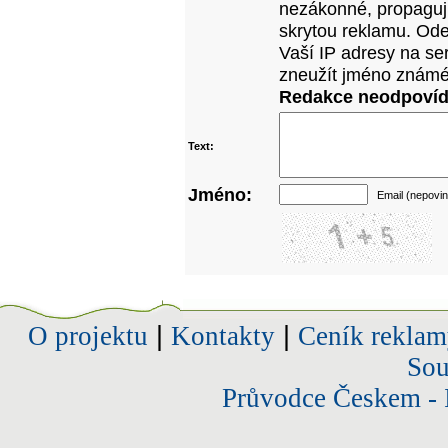
nezákonné, propagujíc
skrytou reklamu. Od
Vaší IP adresy na se
zneužít jméno známé
Redakce neodpovídá
Text:
Jméno:
Email (nepovin
O projektu
|
Kontakty
|
Ceník reklam
Sou
Průvodce Českem - 