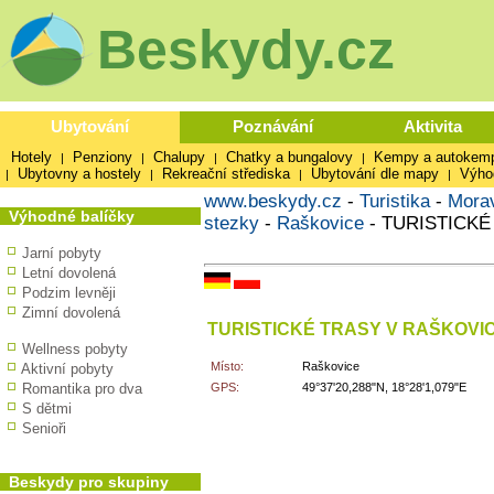
Beskydy.cz
Ubytování
Poznávání
Aktivita
Hotely
Penziony
Chalupy
Chatky a bungalovy
Kempy a autokem
|
|
|
|
Ubytovny a hostely
Rekreační střediska
Ubytování dle mapy
Výho
|
|
|
|
www.beskydy.cz
-
Turistika
-
Mora
Výhodné balíčky
stezky
-
Raškovice
-
TURISTICKÉ
Jarní pobyty
Letní dovolená
Podzim levněji
Zimní dovolená
TURISTICKÉ TRASY V RAŠKOVI
Wellness pobyty
Místo:
Raškovice
Aktivní pobyty
Romantika pro dva
GPS:
49°37'20,288"N, 18°28'1,079"E
S dětmi
Senioři
Beskydy pro skupiny