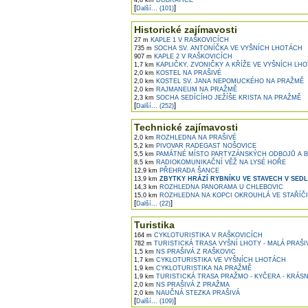
4,8 km
DOBRATICE
[
]
Další... (101)
Historické zajímavosti
27 m
KAPLE 1 V RAŠKOVICÍCH
735 m
SOCHA SV. ANTONÍČKA VE VYŠNÍCH LHOTÁCH
907 m
KAPLE 2 V RAŠKOVICÍCH
1,7 km
KAPLIČKY, ZVONIČKY A KŘÍŽE VE VYŠNÍCH LH
2,0 km
KOSTEL NA PRAŠIVÉ
2,0 km
KOSTEL SV. JANA NEPOMUCKÉHO NA PRAŽMĚ
2,0 km
RAJMANEUM NA PRAŽMĚ
2,3 km
SOCHA SEDÍCÍHO JEŽÍŠE KRISTA NA PRAŽMĚ
[
]
Další... (252)
Technické zajímavosti
2,0 km
ROZHLEDNA NA PRAŠIVÉ
5,2 km
PIVOVAR RADEGAST NOŠOVICE
5,5 km
PAMÁTNÉ MÍSTO PARTYZÁNSKÝCH ODBOJŮ A 
8,5 km
RADIOKOMUNIKAČNÍ VĚŽ NA LYSÉ HOŘE
12,9 km
PŘEHRADA ŠANCE
13,9 km
ZBYTKY HRÁZÍ RYBNÍKU VE STAVECH V SEDL
14,3 km
ROZHLEDNA PANORAMA U CHLEBOVIC
15,0 km
ROZHLEDNA NA KOPCI OKROUHLÁ VE STAŘÍČI
[
]
Další... (22)
Turistika
164 m
CYKLOTURISTIKA V RAŠKOVICÍCH
782 m
TURISTICKÁ TRASA VYŠNÍ LHOTY - MALÁ PRAŠI
1,5 km
NS PRAŠIVÁ Z RAŠKOVIC
1,7 km
CYKLOTURISTIKA VE VYŠNÍCH LHOTÁCH
1,9 km
CYKLOTURISTIKA NA PRAŽMĚ
1,9 km
TURISTICKÁ TRASA PRAŽMO - KYČERA - KRÁSN
2,0 km
NS PRAŠIVÁ Z PRAŽMA
2,0 km
NAUČNÁ STEZKA PRAŠIVÁ
[
]
Další... (109)