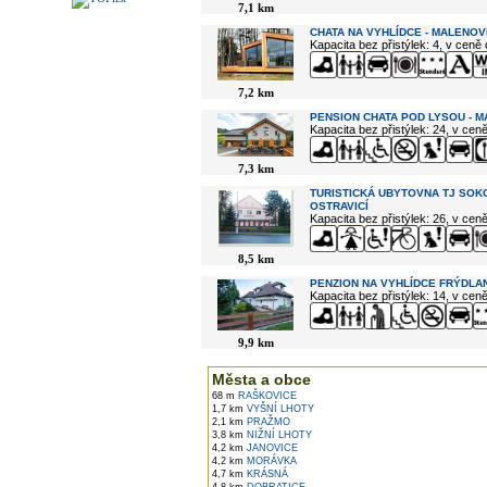
7,1 km
CHATA NA VYHLÍDCE - MALENOV
Kapacita bez přistýlek: 4, v ceně
7,2 km
PENSION CHATA POD LYSOU - 
Kapacita bez přistýlek: 24, v cen
7,3 km
TURISTICKÁ UBYTOVNA TJ SOK
OSTRAVICÍ
Kapacita bez přistýlek: 26, v cen
8,5 km
PENZION NA VYHLÍDCE FRÝDLAN
Kapacita bez přistýlek: 14, v cen
9,9 km
Města a obce
68 m
RAŠKOVICE
1,7 km
VYŠNÍ LHOTY
2,1 km
PRAŽMO
3,8 km
NIŽNÍ LHOTY
4,2 km
JANOVICE
4,2 km
MORÁVKA
4,7 km
KRÁSNÁ