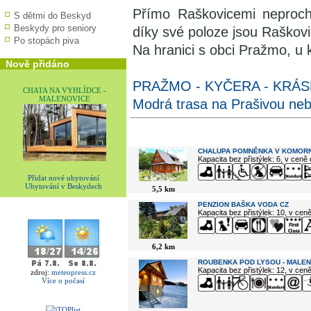
Přímo Raškovicemi neprochá
S dětmi do Beskyd
Beskydy pro seniory
díky své poloze jsou Raškovi
Po stopách piva
Na hranici s obci Pražmo, u 
Nově přidáno
PRAŽMO - KYČERA - KRÁ
CHATA NA VYHLÍDCE -
MALENOVICE
Modrá trasa na Prašivou ne
V okolí najdete ...
CHALUPA POMNĚNKA V KOMORN
Kapacita bez přistýlek: 6, v ceně
Přidat nové ubytování
Ubytování v Beskydech
5,5 km
PENZION BAŠKA VODA CZ
Kapacita bez přistýlek: 10, v cen
6,2 km
ROUBENKA POD LYSOU - MALE
Kapacita bez přistýlek: 12, v cen
zdroj:
meteopress.cz
Více o počasí