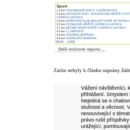
Sport
1,3 km
VOLEJBALOVÉ KURTY V RAŠKOVICÍCH
2,4 km
ANTUKOVÝ KURT, VÍCEÚČELOVÉ HŘIŠTĚ A FOT
VYŠNÍCH LHOTÁCH
2,9 km
SPORTOVNÍ KLUB SKALICKÝ DVŮR VE FRÝDKU
3,5 km
FOTBALOVÉ HŘIŠTĚ V NIŽNÍCH LHOTÁCH
3,7 km
DĚTSKÉ SPORTOVIŠTĚ V NIŽNÍCH LHOTÁCH
4,4 km
TJ JANOVICE
4,9 km
JÍZDÁRNA MORÁVKA
4,9 km
KOUPALIŠTĚ MORÁVKA
[
]
Další... (235)
Další možnosti regionu ...
Komentáře k článku
Zatím nebyly k článku napsány žád
Přidejte vlastní komentář
Vážení návštěvníci, 
přihlášení. Smyslem 
Nejedná se o chatovo
slušnost a věcnost. 
nesouvisející s téma
právo rušit příspěvky
urážející, pomlouvají