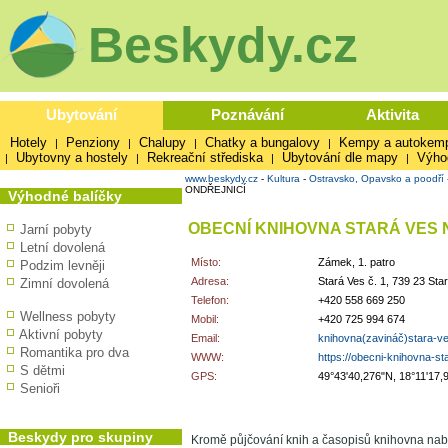
Beskydy.cz
Ubytování
Poznávání
Aktivita
Hotely
Penziony
Chalupy
Chatky a bungalovy
Kempy a autokem
|
|
|
|
Ubytovny a hostely
Rekreační střediska
Ubytování dle mapy
Výho
|
|
|
|
www.beskydy.cz
-
Kultura
-
Ostravsko, Opavsko a poodří
ONDŘEJNICÍ
Výhodné balíčky
OBECNÍ KNIHOVNA STARÁ VES 
Jarní pobyty
Letní dovolená
Místo:
Zámek, 1. patro
Podzim levněji
Adresa:
Stará Ves č. 1, 739 23 Sta
Zimní dovolená
Telefon:
+420 558 669 250
Wellness pobyty
Mobil:
+420 725 994 674
Aktivní pobyty
Email:
knihovna(zavináč)stara-v
Romantika pro dva
WWW:
https://obecni-knihovna-st
S dětmi
GPS:
49°43'40,276"N, 18°11'17,
Senioři
Beskydy pro skupiny
Kromě půjčování knih a časopisů knihovna nabízí