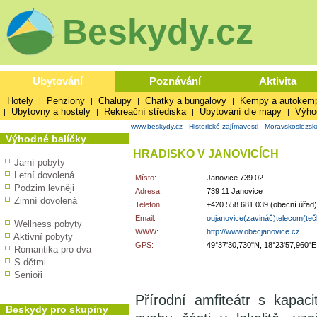
Beskydy.cz
Ubytování
Poznávání
Aktivita
Hotely
Penziony
Chalupy
Chatky a bungalovy
Kempy a autokem
|
|
|
|
Ubytovny a hostely
Rekreační střediska
Ubytování dle mapy
Výho
|
|
|
|
www.beskydy.cz
-
Historické zajímavosti
-
Moravskoslezsk
Výhodné balíčky
HRADISKO V JANOVICÍCH
Jarní pobyty
Letní dovolená
Místo:
Janovice 739 02
Podzim levněji
Adresa:
739 11 Janovice
Zimní dovolená
Telefon:
+420 558 681 039 (obecní úřad)
Email:
oujanovice(zavináč)telecom(te
Wellness pobyty
WWW:
http://www.obecjanovice.cz
Aktivní pobyty
GPS:
49°37'30,730"N, 18°23'57,960"E
Romantika pro dva
S dětmi
Senioři
Přírodní amfiteátr s kapa
Beskydy pro skupiny