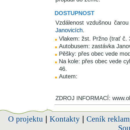
DOSTUPNOST
Vzdálenost vzdušnou čar
Janovicích
.
Vlakem: žst. Pržno (trať č
Autobusem: zastávka Janov
Pěšky: přes obec vede mo
Na kole: přes obec vede cy
46.
Autem:
ZDROJ INFORMACÍ: www.obe
O projektu
|
Kontakty
|
Ceník reklam
Sou