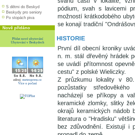
svahu části v lokalitě, v
S dětmi do Beskyd
pódium, svah s lavicemi p
Beskydy pro seniory
možností krátkodobého ubyt
Po stopách piva
se konají tradiční "Ondrášovs
Nově přidáno
HISTORIE
Přidat nové ubytování
Ubytování v Beskydech
První díl obecní kroniky uv
n. m. stál dřevěný hrádek 
se uvádí přítomnost opevněn
cestu" z polské Wieliczky.
Z průzkumu lokality v 80.
zdroj:
meteopress.cz
Více o počasí
pozůstatky středověkéh
nacházejí se příkopy a val
keramické zlomky, slitky že
okrajů keramických nádob b
literatura o "Hradisku" větši
bez zdůvodnění. Existují i
propadl do země.